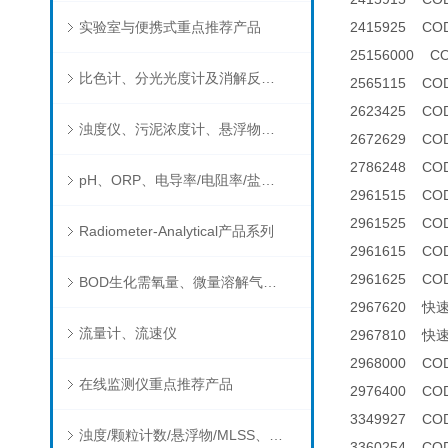
实验室与便携式重点推荐产品
2415925 COD
25156000 
比色计、分光光度计及消解反应器
2565115 C
2623425 CO
浊度仪、污泥浓度计、悬浮物分析仪
2672629 C
2786248 C
pH、ORP、电导率/电阻率/盐度/TDS、溶解氧/氧饱和度、离子选择电极（氨氮、氟、氯、硝酸根、钠）
2961515 CO
2961525 C
Radiometer-Analytical产品系列
2961615 CO
2961625 C
BOD生化需氧量、微量溶解气体和现场水质测试组件以及其他分析仪
2967620 
流量计、流速仪
2967810 
2968000 C
在线监测仪重点推荐产品
2976400 C
3349927 C
浊度/颗粒计数/悬浮物/MLSS、消毒剂、营养盐、有机污染物在线分析仪
3360254 C