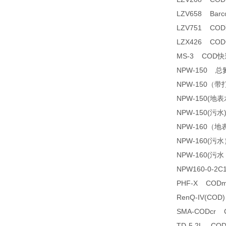
LZV658 Barco
LZV751 CO
LZX426 C
MS-3 COD
NPW-150 
NPW-150（
NPW-150(
NPW-150(污
NPW-160（
NPW-160(
NPW-160(
NPW160-0-2
PHF-X COD
RenQ-IV(C
SMA-CODcr
TD-5.2L C