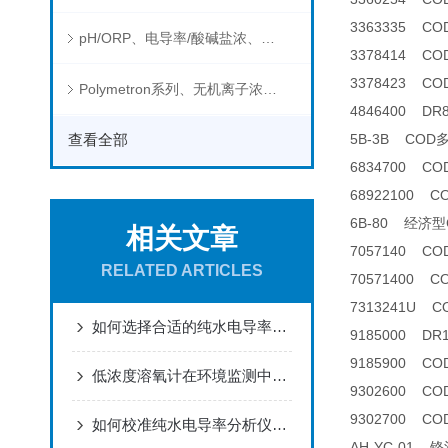
3363335 C
pH/ORP、电导率/酸碱盐浓、溶解气体在线分析仪
3378414 C
3378423 C
Polymetron系列、无机离子浓度、流量&液位、通用控制器等水质分析仪
4846400 D
查看全部
5B-3B CO
6834700 C
68922100 
6B-80 经济
相关文章
7057140 C
RELATED ARTICLES
70571400 
7313241U C
如何选择合适的纯水电导率分析仪
9185000 D
9185900 C
低浓度溶氧计在环境监测中有哪些应用？
9302600 C
9302700 COD
如何校准纯水电导率分析仪以确保其测量精度？
AH-YC-01