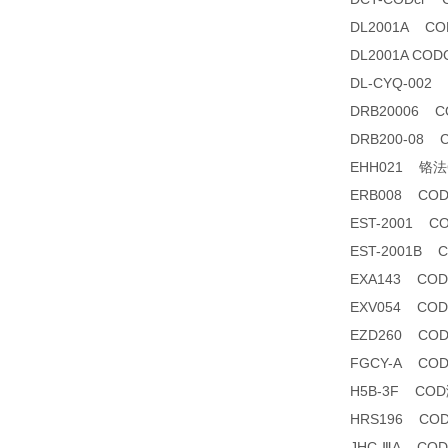
DL2001A 
DL2001A C
DL-CYQ-00
DRB20006 
DRB200-08
EHH021 铬法CO
ERB008 C
EST-2001
EST-2001B
EXA143 C
EXV054 C
EZD260 CO
FGCY-A CO
H5B-3F CO
HRS196 CO
JHC-ⅢA C