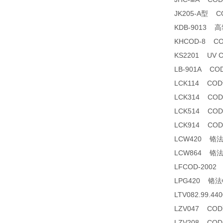
JK205-A型 
KDB-9013
KHCOD-8 C
KS2201 UV
LB-901A C
LCK114 CO
LCK314 CO
LCK514 CO
LCK914 CO
LCW420 铬
LCW864 铬
LFCOD-200
LPG420 铬
LTV082.99.
LZV047 CO
LZV208 CO