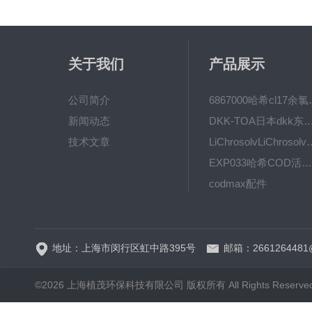
关于我们
产品展示
公司简介
6867000哈希cl1
新闻动态
DKK-TOA日本dkk东亚电波水质仪
技术文章
LiChrosolvLiChro
EXP033哈希COD活塞泵价格 EXP033
codmax配件
5B-3FCOD分析仪
地址：上海市闵行区虹中路395号
邮箱：2661264481
©2026 上海植茂环保科技有限公司 版权所有 All Rights Reserve