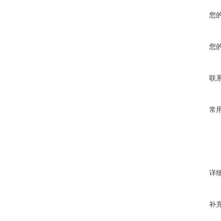
您
您
联
常
详
补