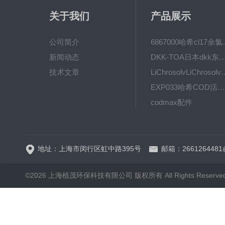
关于我们
产品展示
公司简介
6867000哈希cl1
新闻动态
DKK-TOA日本dkk东亚电波水质仪
技术文章
LiChrosolvLiChro
EXP033哈希COD活塞泵价格 EXP033
codmax配件
5B-3FCOD分析仪
地址：上海市闵行区虹中路395号
邮箱：2661264481
©2026 上海植茂环保科技有限公司 版权所有 All Rights Reserve