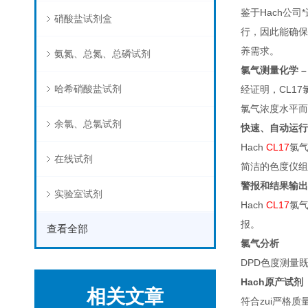
鉴于Hach公
硝酸盐试剂盒
行，因此能确保
养需求。
氨氮、总氮、总磷试剂
氯气测量化学 
哈希硝酸盐试剂
经证明，CL1
氯气浓度水平而
余氯、总氯试剂
快速、自动运行
Hach
CL17
氯气
在线试剂
简洁的色度仪组
警报和结果输出
实验室试剂
Hach
CL17
氯气
报。
查看全部
氯气分析
DPD色度测量
Hach
原产试剂
相关文章
符合zui严格质