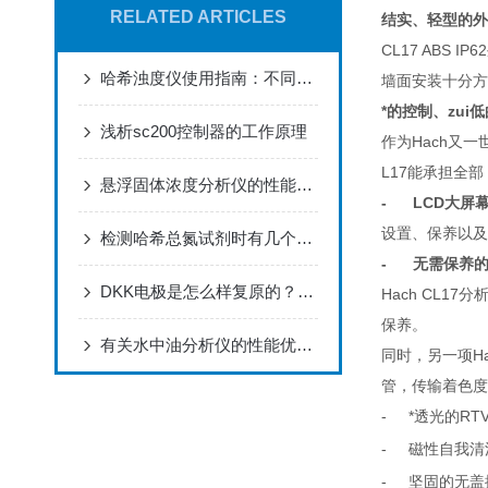
RELATED ARTICLES
结实、轻型的外
CL17 AB
哈希浊度仪使用指南：不同场景下的参数设置与优化技巧
墙面安装十分方
*的控制、zui
浅析sc200控制器的工作原理
作为Hach又
L17能承担全部
悬浮固体浓度分析仪的性能特点和使用方法介绍
- LCD
大屏
设置、保养以及
检测哈希总氮试剂时有几个要点需要牢记？
-
无需保养
DKK电极是怎么样复原的？正确浸泡DKK电极的方法
Hach CL
保养。
有关水中油分析仪的性能优点及应用领域，是不是一目了然了
同时，另一项H
管，传输着色度
-
*透光的RT
-
磁性自我清
-
坚固的无盖