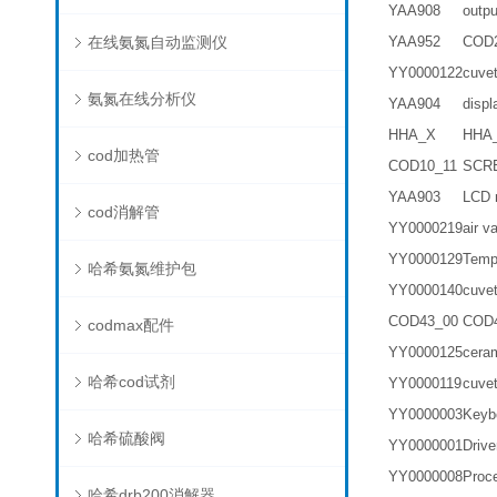
YAA908
out
在线氨氮自动监测仪
YAA952
COD
YY0000122
cuv
氨氮在线分析仪
YAA904
dis
HHA_X
HHA
cod加热管
COD10_11
SCR
YAA903
LCD
cod消解管
YY0000219
air 
YY0000129
Tem
哈希氨氮维护包
YY0000140
cuv
COD43_00
COD
codmax配件
YY0000125
cer
哈希cod试剂
YY0000119
cuv
YY0000003
Key
哈希硫酸阀
YY0000001
Dri
YY0000008
Pro
哈希drb200消解器