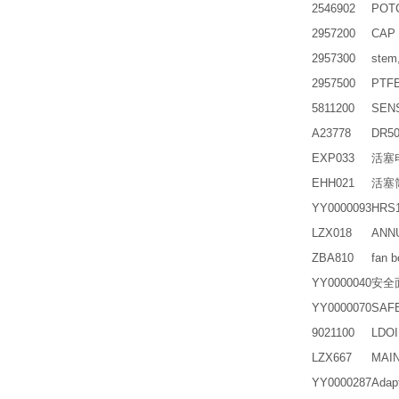
2546902
POT
2957200
CAP
2957300
ste
2957500
PTF
5811200
SEN
A23778
DR5
EXP033
活塞
EHH021
活塞
YY0000093
HRS1
LZX018
ANN
ZBA810
fan b
YY0000040
安全面
YY0000070
SAF
9021100
LDO
LZX667
MAIN
YY0000287
Ada