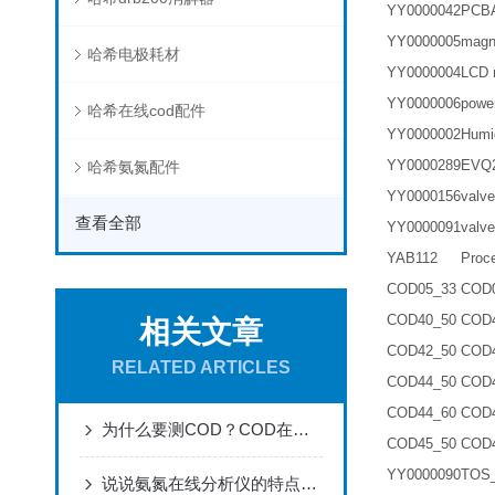
YY0000042
PCBA
YY0000005
mag
哈希电极耗材
YY0000004
LCD
YY0000006
powe
哈希在线cod配件
YY0000002
Humi
YY0000289
EVQ
哈希氨氮配件
YY0000156
valv
查看全部
YY0000091
val
YAB112
Proc
COD05_33
COD
COD40_50
COD
相关文章
COD42_50
COD
RELATED ARTICLES
COD44_50
COD
COD44_60
COD
为什么要测COD？COD在线分析仪检测采用的原理
COD45_50
COD
YY0000090
TOS
说说氨氮在线分析仪的特点和使用保养