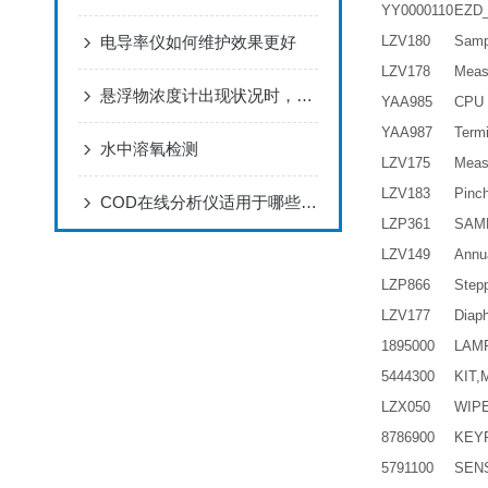
YY0000110
EZD
电导率仪如何维护效果更好
LZV180
Samp
LZV178
Meas
悬浮物浓度计出现状况时，要如何快速有效地处理
YAA985
CPU 
YAA987
Term
水中溶氧检测
LZV175
Meas
LZV183
Pinc
COD在线分析仪适用于哪些应用场景？
LZP361
SAM
LZV149
Annu
LZP866
Step
LZV177
Diap
1895000
LAM
5444300
KIT
LZX050
WIP
8786900
KEY
5791100
SEN