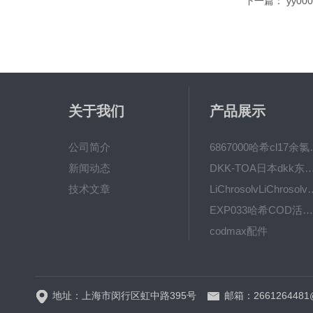
下一篇：
yy0
关于我们
产品展示
公司简介
6867000哈希cl1
新闻动态
DKK-TOA日本dkk东亚电波水质仪
技术文章
LiChrosolvLiChro
EXP033哈希COD活塞泵价格 EXP033
codmax配件
5B-3FCOD分析仪
地址：上海市闵行区虹中路395号
邮箱：2661264481