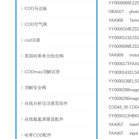
YY0000068
EZZ
COD马达板
OBA027
pho
YAA906
Ter
COD空气阀
YY0000104
EZD
YY0000121
EZD
cod活塞
YY0000089
EZD
YAA909
mot
美国哈希单元组合阀
YY0000173
YAA
CODmax消解试管
YY0000141
ELS
YY0000139
ELS
消解安全阀
YY0000288
mag
YY0000290
mag
在线分析仪活塞泵组件
COD44_00
COD
YY0000113
HBK
在线氨氮测量器配件
YAA857
Int
YAA907
inp
哈希COD配件