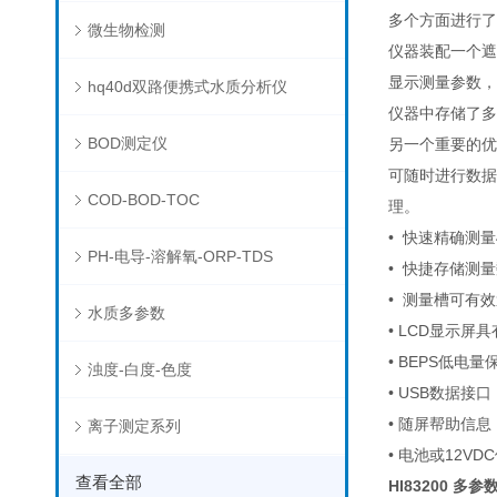
多个方面进行了
微生物检测
仪器装配一个遮
显示测量参数，
hq40d双路便携式水质分析仪
仪器中存储了多
BOD测定仪
另一个重要的优
可随时进行数据
COD-BOD-TOC
理。
• 快速精确测
PH-电导-溶解氧-ORP-TDS
• 快捷存储测
• 测量槽可有
水质多参数
• LCD显示屏
• BEPS低电
浊度-白度-色度
• USB数据
• 随屏帮助信
离子测定系列
• 电池或12V
查看全部
HI83200 