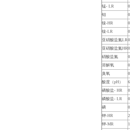
锰- LR
0
钼
0
镍-HR
0
镍-LR
0
亚硝酸盐氮LR
0
亚硝酸盐氮HR
0
硝酸盐氮
0
溶解氧
0
臭氧
0
酸度（pH）
6
磷酸盐- HR
0
磷酸盐- LR
0
磷
0
钾-HR
2
钾-MR
1