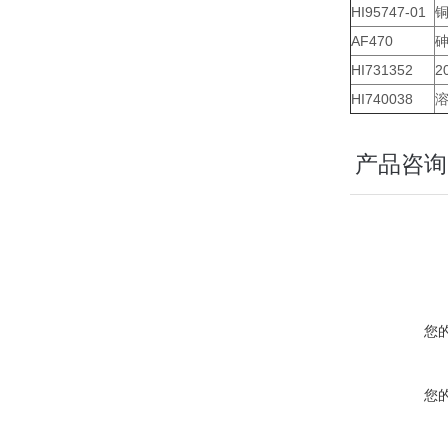
HI95747-01
铜
AF470
砷
HI731352
2
HI740038
溶
产品咨询
您
您