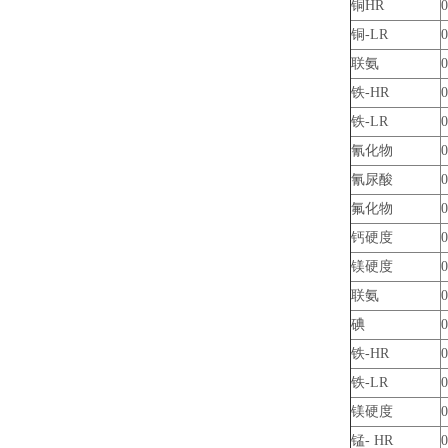
铜HR
0
铜-LR
0
联氨
0
铁-HR
0
铁-LR
0
氰化物
0
氰尿酸
0
氟化物
0
钙硬度
0
镁硬度
0
联氨
0
碘
0
铁-HR
0
铁-LR
0
镁硬度
0
锰- HR
0