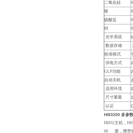
二氧化硅
0
银
0
硫酸盐
0
锌
0
光学系统
数据存储
校准模式
供电方式
GLP功能
自动关机
适用环境
尺寸重量
认证
HI83200 
HI832
主机，HI
00
册，携带