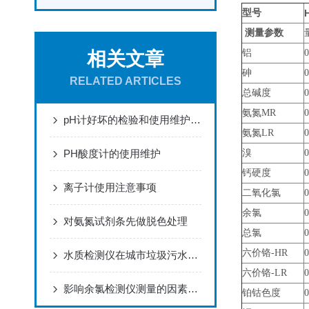
型号
测量参数
铝
0
相关文章
砷
0
RELATED ARTICLES
总碱度
0
氨氮MR
0
pH计好坏的检验和使用维护要点
氨氮LR
0
PH酸度计的使用维护
溴
0
钙硬度
0
离子计使用注意事项
二氧化氯
0
余氯
0
对氨氮试剂条先做脱色处理
总氯
0
六价铬-HR
0
水质检测仪在城市垃圾污水处理中的应用
六价铬-LR
0
影响余氯检测仪测量的因素分析
铂钴色度
0