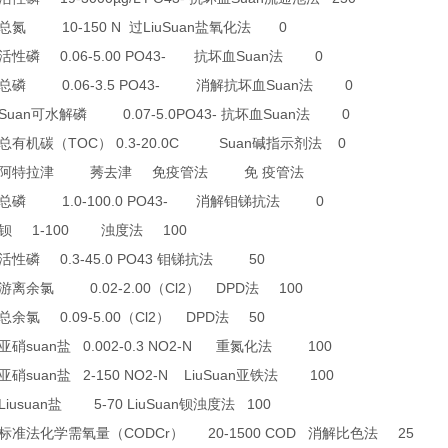
10-150 N
LiuSuan
0
总氮
过
盐氧化法
0.06-5.00 PO43-
Suan
0
活性磷
抗坏血
法
0.06-3.5 PO43-
Suan
0
总磷
消解抗坏血
法
 Suan
0.07-5.0PO43-
Suan
0
可水解磷
抗坏血
法
TOC
0.3-20.0C Suan
0
总有机碳（
）
碱指示剂法
阿特拉津
莠去津
免疫管法
免
疫管法
1.0-100.0 PO43-
0
总磷
消解钼锑抗法
1-100
100
钡
浊度法
0.3-45.0 PO43
50
活性磷
钼锑抗法
0.02-2.00
Cl2
DPD
100
游离余氯
（
）
法
0.09-5.00
Cl2
DPD
50
总余氯
（
）
法
suan
0.002-0.3 NO2-N
100
亚硝
盐
重氮化法
suan
2-150 NO2-N LiuSuan
100
亚硝
盐
亚铁法
Liusuan
5-70 LiuSuan
100
盐
钡浊度法
CODCr
20-1500 COD
25
标准法化学需氧量（
）
消解比色法