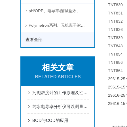
TNT83
pH/ORP、电导率/酸碱盐浓、溶解气体在线分析仪
TNT83
TNT83
Polymetron系列、无机离子浓度、流量&液位、通用控制器等水质分析仪
TNT83
TNT83
查看全部
TNT84
TNT85
TNT85
相关文章
TNT864 
RELATED ARTICLES
29615-25
29615-15
污泥浓度计的工作原理及性能特点
29616-25
29616-15
纯水电导率分析仪可以测量哪些物质的电导率？
BOD与COD的应用