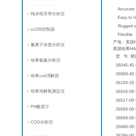
Accurate
纯水电导率分析仪
Easy to U
Rugged an
sc200控制器
Flexible
产地：美国H
氟离子浓度分析仪
美国哈希HACH
货
号
测
哈希氨氮分析仪
26045-45
26069-45
哈希cod消解器
26234-25
哈希溶解氧测定仪
26516-00
26517-00
PH酸度计
26583-0
26669-00
COD分析仪
26680-00
26786-00