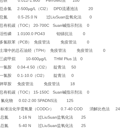
0.012-1.800 FerroMo
100
总铁
法
2-500µg/L
Cl2
DPD
20
总余氯
（
）
流通池法
0.5-25.0 N
LiuSuan
0
总氮
过
盐氧化法
TOC
20-700C Suan
0
总有机碳（
）
碱指示剂法
1.0100.0 PO43
0
活性磷
钼锑抗法
PCB
0
多氯联苯（
）
免疫管法
免疫管法
TPH
0
土壤中的总石油烃（
）
免疫管法
免疫管法
10-600µg/L THM Plus
0
三卤甲烷
法
0.04-4.50
Cl2
50
一氯胺
（
）
靛青法
0.1-10.0
Cl2
0
一氯胺
（
）
靛青法
18
钾草胺
免疫管法
免疫管法
TOC
15-150C Suan
0
总有机碳（
）
碱指示剂法
4
0.02-2.00 SPADNS
125
氟化物
法
0
CODCr
0.7-40 COD
24
标准法化学需氧量（
）
消解比色法
6
1-16 N
LiuSuan
25
总氮
过
盐氧化法
7
5-40 N
LiuSuan
25
总氮
过
盐氧化法