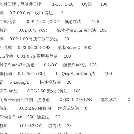
1-16
1-20 UV
100
苯并三唑，甲苯并三唑
、
法
0.7-80.0µg/L
Liu
0
镉
双
腙法
0.01-1.00
ClO2
100
二氧化氯
（
）
氯酚红法
0.01-0.70
Cr
Suan
100
总铬
（
）
碱性次溴
氧化法
0.02-1.80
50
镍
环庚二酮二肟法
0.23-30.00 PO43-
Suan
100
活性磷
氨基
法
Liu
0.01-0.7S
100
化物
亚甲基兰法
Suan
0.1-9.0
Suan
100
丹宁
和木质素
酪氨
法
0.1-25.0
Cl-
LiuQingSuanGong
100
氯化物
（
）
法
5-150µg/L
20
铅
快速提取法
Suan
0.02-2.50
100
膦
盐
紫外消解法
0.002-0.275 LAS
0
阴离子表面活性剂（洗涤剂）
结晶紫法
0.02-2.50 NH3-N
0
氨氮
纳氏试剂法
Qing
Suan 550
50
尿
浊度法
0.01-0.25O2
25
臭氧
靛青法