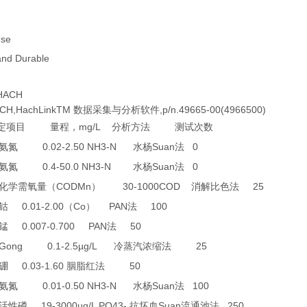
se
d Durable
ACH
,HachLinkTM 数据采集与分析软件,p/n.49665-00(4966500)
mg/L
定项目
量程，
分析方法
测试次数
0.02-2.50 NH3-N
Suan
0
氨氮
水杨
法
0.4-50.0 NH3-N
Suan
0
氨氮
水杨
法
CODMn
30-1000COD
25
化学需氧量（
）
消解比色法
0.01-2.00
Co
PAN
100
钴
（
）
法
0.007-0.700 PAN
50
锰
法
0 Gong 0.1-2.5µg/L
25
冷蒸汽浓缩法
0.03-1.60
50
硼
胭脂红法
0.01-0.50 NH3-N
Suan
100
氨氮
水杨
法
19-3000µg/L PO43-
Suan
250
活性磷
抗坏血
流通池法