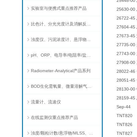
25448-00
实验室与便携式重点推荐产品
25630-00
26722-45
比色计、分光光度计及消解反应器
27604-45
27673-45
浊度仪、污泥浓度计、悬浮物分析仪
27735-00
27743-00
pH、ORP、电导率/电阻率/盐度/TDS、溶解氧/氧饱和度、离子选择电极（氨氮、氟、氯、硝酸根、钠）
27908-00
Radiometer-Analytical产品系列
28022-46
28051-45
BOD生化需氧量、微量溶解气体和现场水质测试组件以及其他分析仪
28130-00
28159-45
流量计、流速仪
Sep-4
TNT82
在线监测仪重点推荐产品
TNT82
浊度/颗粒计数/悬浮物/MLSS、消毒剂、营养盐、有机污染物在线分析仪
TNT82