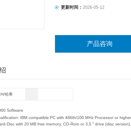
更新时间：
2026-05-12
产品咨询
绍
CH/哈希
000 Software
lification: IBM compatible PC with 486th/100 MHz Processor or high
d-Disc with 20 MB free memory, CD-Rom or 3,5 " drive (disc version)