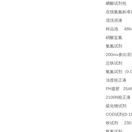
2
磷酸试剂包
在线氨氮标准
28
清洗溶液
4864
样品池
21
硝酸盐氮
28
氨氮试剂
200mv
参比溶
23
总铁试剂
0-
氨氮试剂（
2
浊度校正液
PH
2546
凝胶
2100N
校正液
2
硫化物试剂
COD
(0-1
试剂
2301
铁试剂
TN
氨氮试剂