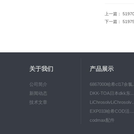
上一篇：
5197
下一篇：
519
关于我们
产品展示
公司简介
6867000哈希cl1
新闻动态
DKK-TOA日本dkk东亚电波水质仪
技术文章
LiChrosolvLiChro
EXP033哈希COD活塞泵价格 EXP033
codmax配件
5B-3FCOD分析仪