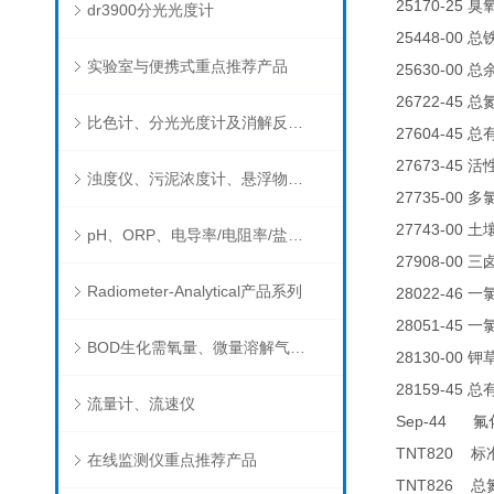
25170-25
臭
dr3900分光光度计
25448-00
总
实验室与便携式重点推荐产品
25630-00
总
26722-45
总
比色计、分光光度计及消解反应器
27604-45
总
27673-45
活
浊度仪、污泥浓度计、悬浮物分析仪
27735-00
多
27743-00
土
pH、ORP、电导率/电阻率/盐度/TDS、溶解氧/氧饱和度、离子选择电极（氨氮、氟、氯、硝酸根、钠）
27908-00
三
Radiometer-Analytical产品系列
28022-46
一
28051-45
一
BOD生化需氧量、微量溶解气体和现场水质测试组件以及其他分析仪
28130-00
钾
28159-45
总
流量计、流速仪
Sep-44
氟
TNT820
标
在线监测仪重点推荐产品
TNT826
总