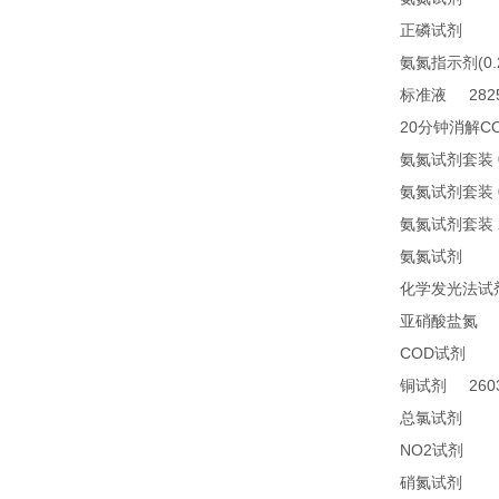
21
正磷试剂
(0
氨氮指示剂
2825
标准液
20
C
分钟消解
氨氮试剂套装
氨氮试剂套装
氨氮试剂套装
24
氨氮试剂
化学发光法试
2
亚硝酸盐氮
COD
24
试剂
2603
铜试剂
14
总氯试剂
NO2
21
试剂
26
硝氮试剂