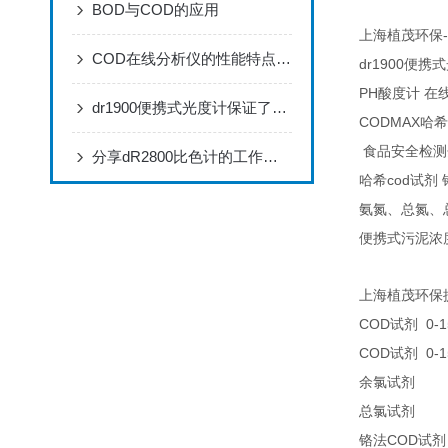
BOD与COD的应用
-
上海植茂环保
COD在线分析仪的性能特点，赶快来了解一下吧!
dr1900
便携式
PH
酸度计
在
dr1900便携式光度计保证了分析结果的可靠性准确
CODMAX
哈希
食品安全检测
分享dR2800比色计的工作原理
cod
哈希
试剂
氨氮、总氮、
便携式污泥浓
上海植茂环保
COD
0-1
试剂
COD
0-1
试剂
25
余氯试剂
25
总氯试剂
COD
铬法
试剂