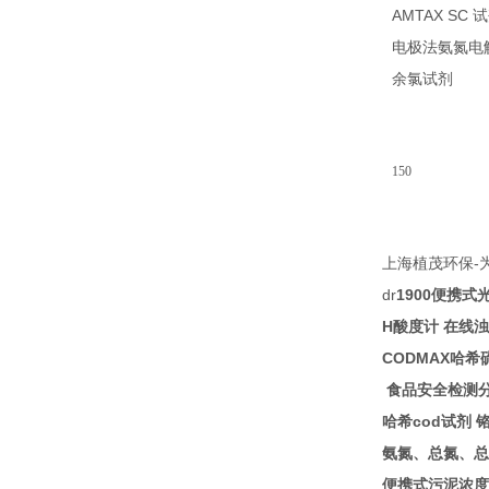
AMTAX SC
试
电极法氨氮电
14
余氯试剂
150
-
上海植茂环保
dr
1900
便携式
H
酸度计
在线浊
CODMAX
哈希
食品安全检测
cod
哈希
试剂
氨氮、总氮、总
便携式污泥浓度