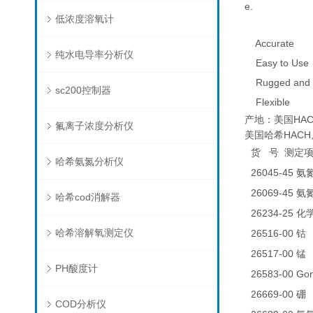
e.
低浓度溶氧计
Accurate
纯水电导率分析仪
Easy to Use
Rugged and 
sc200控制器
Flexible
产地：美国HAC
氟离子浓度分析仪
美国哈希HACH,低
货
号
测定
哈希氨氮分析仪
26045-45
氨
26069-45
氨
哈希cod消解器
26234-25
化
哈希溶解氧测定仪
26516-00
0
钴
26517-00
0
锰
PH酸度计
26583-00 
26669-00
0
硼
COD分析仪