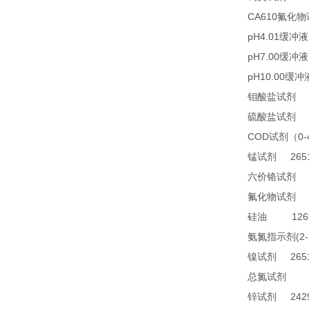
CA610
氟化物
pH4.01
缓冲液
pH7.00
缓冲液
pH10.00
缓冲
2
钼酸盐试剂
2
硫酸盐试剂
COD
0
试剂（
2651
锰试剂
1
六价铬试剂
4
氟化物试剂
1269
硅油
(2
氨氮指示剂
2651
镍试剂
TN
总氮试剂
2429
锌试剂