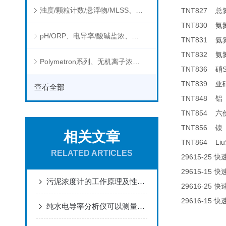
浊度/颗粒计数/悬浮物/MLSS、消毒剂、营养盐、有机污染物在线分析仪
TNT827
总
TNT830
氨
pH/ORP、电导率/酸碱盐浓、溶解气体在线分析仪
TNT831
氨
TNT832
氨
Polymetron系列、无机离子浓度、流量&液位、通用控制器等水质分析仪
TNT836
硝
TNT839
亚
查看全部
TNT848
铝
TNT854
六
TNT856
镍
相关文章
TNT864 Liu
RELATED ARTICLES
29615-25
快
29615-15
快
污泥浓度计的工作原理及性能特点
29616-25
快
29616-15
快
纯水电导率分析仪可以测量哪些物质的电导率？