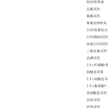
BOD
1
营养液
27
总氮试剂
26
氨氮试剂
氢氧化钾粉末
COD
高量程大
COD
预制试剂
COD
快速
试剂
二氧化氯试剂
27
总磷试剂
2.9 L
/
柠檬酸
2
硅酸盐溶液
2.9 L
3
钼酸盐
2.9 L
F
氨基酸
亚硝酸盐试剂
21
总铁试剂
23
钙美试剂