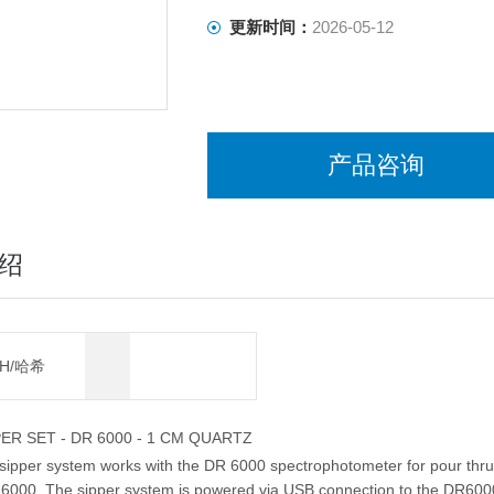
更新时间：
2026-05-12
产品咨询
绍
CH/哈希
PER SET - DR 6000 - 1 CM QUARTZ
sipper system works with the DR 6000 spectrophotometer for pour thru a
 6000. The sipper system is powered via USB connection to the DR600