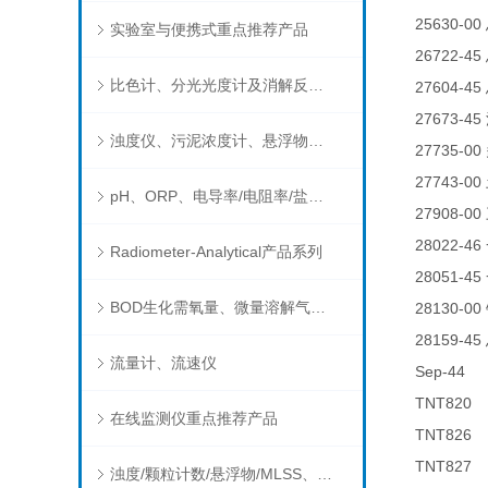
25630-00
实验室与便携式重点推荐产品
26722-45
比色计、分光光度计及消解反应器
27604-45
27673-45
浊度仪、污泥浓度计、悬浮物分析仪
27735-00
27743-00
pH、ORP、电导率/电阻率/盐度/TDS、溶解氧/氧饱和度、离子选择电极（氨氮、氟、氯、硝酸根、钠）
27908-00
28022-46
Radiometer-Analytical产品系列
28051-45
BOD生化需氧量、微量溶解气体和现场水质测试组件以及其他分析仪
28130-00
28159-45
流量计、流速仪
Sep-4
TNT82
在线监测仪重点推荐产品
TNT82
TNT82
浊度/颗粒计数/悬浮物/MLSS、消毒剂、营养盐、有机污染物在线分析仪