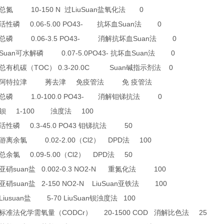
10-150 N
LiuSuan
0
总氮
过
盐氧化法
0.06-5.00 PO43-
Suan
0
活性磷
抗坏血
法
0.06-3.5 PO43-
Suan
0
总磷
消解抗坏血
法
 Suan
0.07-5.0PO43-
Suan
0
可水解磷
抗坏血
法
TOC
0.3-20.0C Suan
0
总有机碳（
）
碱指示剂法
阿特拉津
莠去津
免疫管法
免
疫管法
1.0-100.0 PO43-
0
总磷
消解钼锑抗法
1-100
100
钡
浊度法
0.3-45.0 PO43
50
活性磷
钼锑抗法
0.02-2.00
Cl2
DPD
100
游离余氯
（
）
法
0.09-5.00
Cl2
DPD
50
总余氯
（
）
法
suan
0.002-0.3 NO2-N
100
亚硝
盐
重氮化法
suan
2-150 NO2-N LiuSuan
100
亚硝
盐
亚铁法
Liusuan
5-70 LiuSuan
100
盐
钡浊度法
CODCr
20-1500 COD
25
标准法化学需氧量（
）
消解比色法