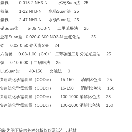
0
0.015-2 NH3-N
Suan
25
氨氮
水杨
法
1
1-12 NH3-N
Suan
25
氨氮
水杨
法
2
2-47 NH3-N
Suan
25
氨氮
水杨
法
6
Suan
5-35 NO3-N
25
硝
盐
二甲苯酚法
9
Suan
0.020-0.600 NO2-N
25
亚硝
盐
重氮化法
8
0.02-0.50
S
24
铝
铬天青
法
4
0.03-1.00
Cr6+
25
六价铬
（
）
二苯碳酰二肼分光光度法
6
0.10-6.00
25
镍
丁二酮肟法
LiuSuan
40-150
0
盐
比浊法
CODcr
15-150
25
快速法化学需氧量（
）
消解比色法
CODcr
15-150
150
快速法化学需氧量（
）
消解比色法
CODcr
100-1000
25
快速法化学需氧量（
）
消解比色法
CODcr
100-1000
150
快速法化学需氧量（
）
消解比色法
-
环保
为阁下提供各种分析仪仪器试剂，耗材