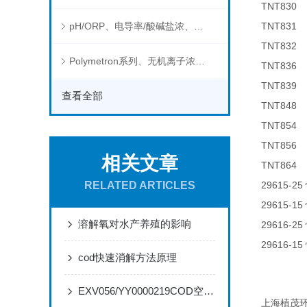
TNT83
pH/ORP、电导率/酸碱盐浓、溶解气体在线分析仪
TNT83
TNT83
Polymetron系列、无机离子浓度、流量&液位、通用控制器等水质分析仪
TNT83
TNT83
查看全部
TNT84
TNT85
TNT85
相关文章
TNT864 
RELATED ARTICLES
29615-25
29615-15
溶解氧对水产养殖的影响
29616-25
29616-15
cod快速消解方法原理
EXV056/YY0000219COD空气阀的特点和应用
上海植茂