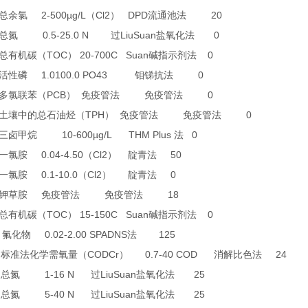
2-500µg/L
Cl2
DPD
20
总余氯
（
）
流通池法
0.5-25.0 N
LiuSuan
0
总氮
过
盐氧化法
TOC
20-700C Suan
0
总有机碳（
）
碱指示剂法
1.0100.0 PO43
0
活性磷
钼锑抗法
PCB
0
多氯联苯（
）
免疫管法
免疫管法
TPH
0
土壤中的总石油烃（
）
免疫管法
免疫管法
10-600µg/L THM Plus
0
三卤甲烷
法
0.04-4.50
Cl2
50
一氯胺
（
）
靛青法
0.1-10.0
Cl2
0
一氯胺
（
）
靛青法
18
钾草胺
免疫管法
免疫管法
TOC
15-150C Suan
0
总有机碳（
）
碱指示剂法
4
0.02-2.00 SPADNS
125
氟化物
法
0
CODCr
0.7-40 COD
24
标准法化学需氧量（
）
消解比色法
6
1-16 N
LiuSuan
25
总氮
过
盐氧化法
7
5-40 N
LiuSuan
25
总氮
过
盐氧化法