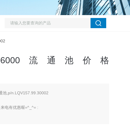
002
DR6000流通池价格
p/n.LQV157.99.30002
有优惠喔=^_^= :