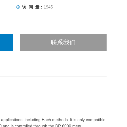
访 问 量：
1945
联系我们
pplications, including Hach methods. It is only compatible
0 and is controlled through the DR 6000 menu.