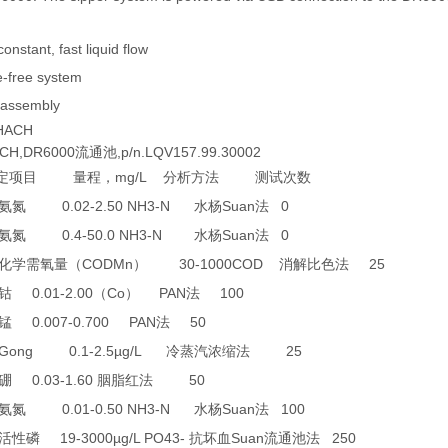
nstant, fast liquid flow
-free system
 assembly
ACH
,DR6000流通池,p/n.LQV157.99.30002
mg/L
定项目
量程，
分析方法
测试次数
0.02-2.50 NH3-N
Suan
0
氨氮
水杨
法
0.4-50.0 NH3-N
Suan
0
氨氮
水杨
法
CODMn
30-1000COD
25
化学需氧量（
）
消解比色法
0.01-2.00
Co
PAN
100
钴
（
）
法
0.007-0.700 PAN
50
锰
法
0 Gong 0.1-2.5µg/L
25
冷蒸汽浓缩法
0.03-1.60
50
硼
胭脂红法
0.01-0.50 NH3-N
Suan
100
氨氮
水杨
法
19-3000µg/L PO43-
Suan
250
活性磷
抗坏血
流通池法