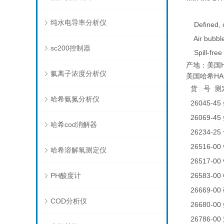
纯水电导率分析仪
Defined, co
Air bubble
sc200控制器
Spill-free
产地：美国H
氟离子浓度分析仪
美国哈希HACH
货
号
测
哈希氨氮分析仪
26045-45
26069-45
哈希cod消解器
26234-25
26516-00
哈希溶解氧测定仪
26517-00
PH酸度计
26583-0
26669-00
COD分析仪
26680-00
26786-00