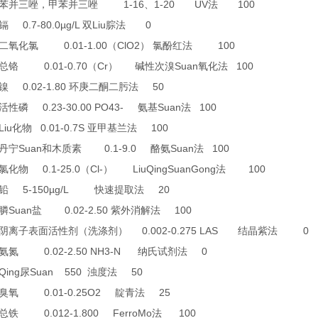
1-16
1-20 UV
100
苯并三唑，甲苯并三唑
、
法
0.7-80.0µg/L
Liu
0
镉
双
腙法
0.01-1.00
ClO2
100
二氧化氯
（
）
氯酚红法
0.01-0.70
Cr
Suan
100
总铬
（
）
碱性次溴
氧化法
0.02-1.80
50
镍
环庚二酮二肟法
0.23-30.00 PO43-
Suan
100
活性磷
氨基
法
Liu
0.01-0.7S
100
化物
亚甲基兰法
Suan
0.1-9.0
Suan
100
丹宁
和木质素
酪氨
法
0.1-25.0
Cl-
LiuQingSuanGong
100
氯化物
（
）
法
5-150µg/L
20
铅
快速提取法
Suan
0.02-2.50
100
膦
盐
紫外消解法
0.002-0.275 LAS
0
阴离子表面活性剂（洗涤剂）
结晶紫法
0.02-2.50 NH3-N
0
氨氮
纳氏试剂法
Qing
Suan 550
50
尿
浊度法
0.01-0.25O2
25
臭氧
靛青法
0.012-1.800 FerroMo
100
总铁
法