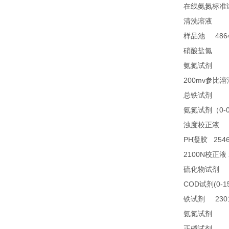
在线氨氮标准
28
清洗溶液
4864
样品池
21
硝酸盐氮
28
氨氮试剂
200mv
参比溶
23
总铁试剂
0-
氨氮试剂（
2
浊度校正液
PH
2546
凝胶
2100N
校正液
2
硫化物试剂
COD
(0-1
试剂
2301
铁试剂
TN
氨氮试剂
21
正磷试剂