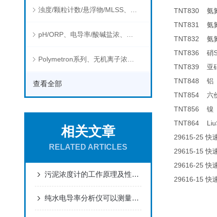
浊度/颗粒计数/悬浮物/MLSS、消毒剂、营养盐、有机污染物在线分析仪
TNT830
氨
TNT831
氨
pH/ORP、电导率/酸碱盐浓、溶解气体在线分析仪
TNT832
氨
TNT836
硝
Polymetron系列、无机离子浓度、流量&液位、通用控制器等水质分析仪
TNT839
亚
TNT848
铝
查看全部
TNT854
六
TNT856
镍
TNT864 Liu
相关文章
29615-25
快
RELATED ARTICLES
29615-15
快
29616-25
快
污泥浓度计的工作原理及性能特点
29616-15
快
纯水电导率分析仪可以测量哪些物质的电导率？