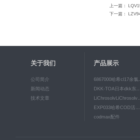
上一篇：
LQV1
下一篇：
LZV
关于我们
产品展示
公司简介
6867000哈希cl1
新闻动态
DKK-TOA日本dkk东亚电波水质仪
技术文章
LiChrosolvLiChro
EXP033哈希COD活塞泵价格 EXP033
codmax配件
5B-3FCOD分析仪