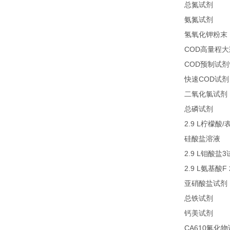
27
总氮试剂
26
氨氮试剂
氢氧化钾粉末
COD
高量程大
COD
预制试剂
COD
快速
试剂
二氧化氯试剂
27
总磷试剂
2.9 L
/
柠檬酸
2
硅酸盐溶液
2.9 L
3
钼酸盐
2.9 L
F
氨基酸
亚硝酸盐试剂
21
总铁试剂
23
钙美试剂
CA610
氟化物