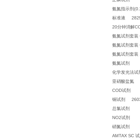
(0
氨氮指示剂
2825
标准液
20
C
分钟消解
氨氮试剂套装
氨氮试剂套装
氨氮试剂套装
24
氨氮试剂
化学发光法试
2
亚硝酸盐氮
COD
24
试剂
2603
铜试剂
14
总氯试剂
NO2
21
试剂
26
硝氮试剂
AMTAX SC
试