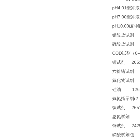
pH4.01
缓冲液
pH7.00
缓冲液
pH10.00
缓冲
2
钼酸盐试剂
2
硫酸盐试剂
COD
0
试剂（
2651
锰试剂
1
六价铬试剂
4
氟化物试剂
1269
硅油
(2
氨氮指示剂
2651
镍试剂
TN
总氮试剂
2429
锌试剂
2
磷酸试剂包