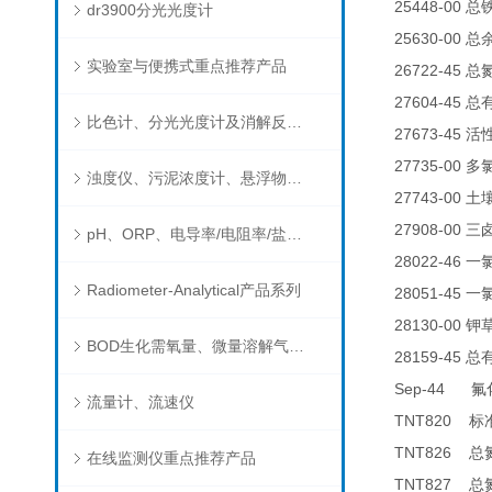
25448-00
总
dr3900分光光度计
25630-00
总
实验室与便携式重点推荐产品
26722-45
总
27604-45
总
比色计、分光光度计及消解反应器
27673-45
活
27735-00
多
浊度仪、污泥浓度计、悬浮物分析仪
27743-00
土
27908-00
三
pH、ORP、电导率/电阻率/盐度/TDS、溶解氧/氧饱和度、离子选择电极（氨氮、氟、氯、硝酸根、钠）
28022-46
一
Radiometer-Analytical产品系列
28051-45
一
28130-00
钾
BOD生化需氧量、微量溶解气体和现场水质测试组件以及其他分析仪
28159-45
总
Sep-44
氟
流量计、流速仪
TNT820
标
TNT826
总
在线监测仪重点推荐产品
TNT827
总