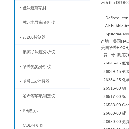
with the DR 60
低浓度溶氧计
Defined, consta
纯水电导率分析仪
Air bubble-fr
Spill-free as
sc200控制器
产地：美国HAC
美国哈希HACH,DR
氟离子浓度分析仪
货
号
测定
26045-45
氨
哈希氨氮分析仪
26069-45
氨
26234-25
化
哈希cod消解器
26516-00
0
钴
哈希溶解氧测定仪
26517-00
0
锰
26583-00 
PH酸度计
26669-00
0
硼
26680-00
氨
COD分析仪