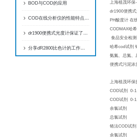
-
上海植茂环保
BOD与COD的应用
dr1900
便携式
COD在线分析仪的性能特点，赶快来了解一下吧!
PH
酸度计
在
CODMAX
哈希
dr1900便携式光度计保证了分析结果的可靠性准确
食品安全检测
cod
哈希
试剂
分享dR2800比色计的工作原理
氨氮、总氮、
便携式污泥浓
上海植茂环保
COD
0-1
试剂
COD
0-1
试剂
25
余氯试剂
25
总氯试剂
COD
铬法
试剂
21
余氯试剂