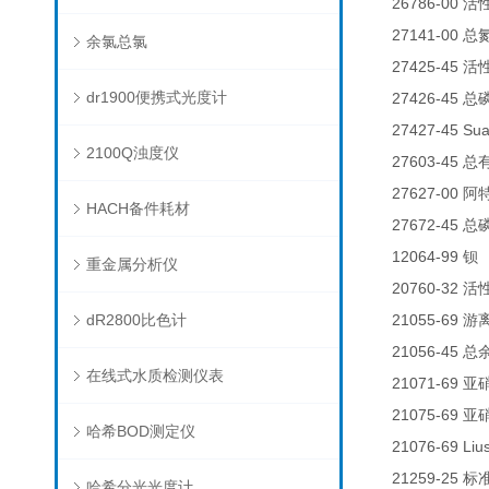
26786-00
活
27141-00
总
余氯总氯
27425-45
活
dr1900便携式光度计
27426-45
总
27427-45 Su
2100Q浊度仪
27603-45
总
27627-00
阿
HACH备件耗材
27672-45
总
12064-99
钡
重金属分析仪
20760-32
活
dR2800比色计
21055-69
游
21056-45
总
在线式水质检测仪表
21071-69
亚
21075-69
亚
哈希BOD测定仪
21076-69 Liu
21259-25
标
哈希分光光度计