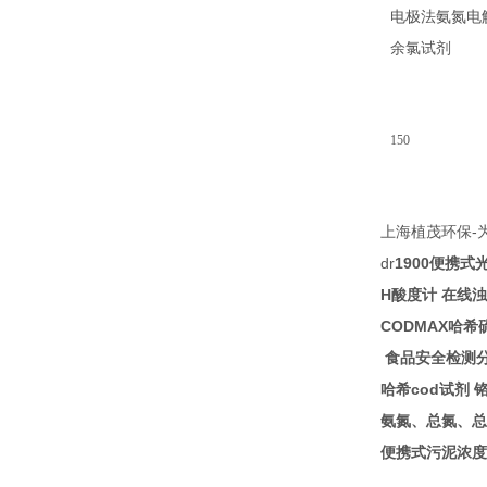
电极法氨氮电
14
余氯试剂
150
-
上海植茂环保
dr
1900
便携式
H
酸度计
在线浊
CODMAX
哈希
食品安全检测
cod
哈希
试剂
氨氮、总氮、总
便携式污泥浓度