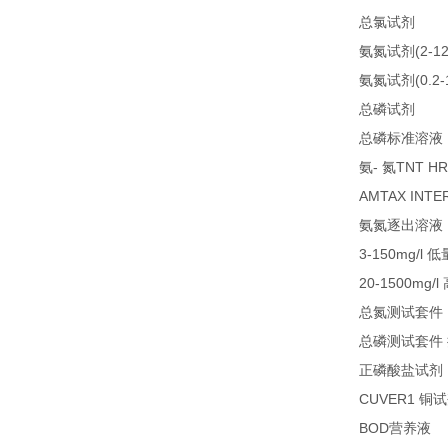
21
总氯试剂
(2-1
氨氮试剂
(0.2
氨氮试剂
LC
总磷试剂
总磷标准溶液
-
TNT HR
氨
氮
AMTAX INTE
氨氮逐出溶液
3-150mg/l
低
20-1500mg/l
总氮测试套件
总磷测试套件
正磷酸盐试剂
CUVER1
铜试
BOD
1
营养液