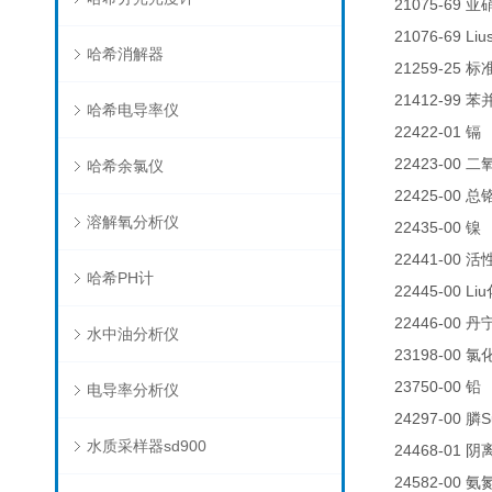
21075-69
亚
21076-69 Liu
哈希消解器
21259-25
标
21412-99
苯
哈希电导率仪
22422-01
0
镉
22423-00
二
哈希余氯仪
22425-00
总
溶解氧分析仪
22435-00
0
镍
22441-00
活
哈希PH计
22445-00 Liu
22446-00
丹
水中油分析仪
23198-00
氯
23750-00
铅
电导率分析仪
24297-00
S
膦
水质采样器sd900
24468-01
阴
24582-00
氨