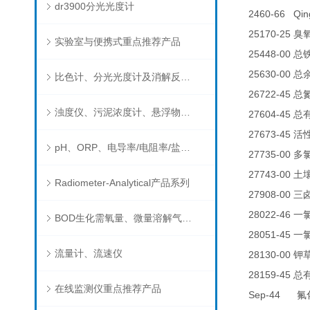
dr3900分光光度计
2460-66 Qin
25170-25
臭
实验室与便携式重点推荐产品
25448-00
总
25630-00
总
比色计、分光光度计及消解反应器
26722-45
总
浊度仪、污泥浓度计、悬浮物分析仪
27604-45
总
27673-45
活
pH、ORP、电导率/电阻率/盐度/TDS、溶解氧/氧饱和度、离子选择电极（氨氮、氟、氯、硝酸根、钠）
27735-00
多
27743-00
土
Radiometer-Analytical产品系列
27908-00
三
28022-46
一
BOD生化需氧量、微量溶解气体和现场水质测试组件以及其他分析仪
28051-45
一
流量计、流速仪
28130-00
钾
28159-45
总
在线监测仪重点推荐产品
Sep-44
氟