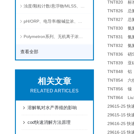
TNT820
标
浊度/颗粒计数/悬浮物/MLSS、消毒剂、营养盐、有机污染物在线分析仪
TNT826
总
TNT827
总
pH/ORP、电导率/酸碱盐浓、溶解气体在线分析仪
TNT830
氨
Polymetron系列、无机离子浓度、流量&液位、通用控制器等水质分析仪
TNT831
氨
TNT832
氨
查看全部
TNT836
硝
TNT839
亚
TNT848
铝
相关文章
TNT854
六
TNT856
镍
RELATED ARTICLES
TNT864 Liu
29615-25
快
溶解氧对水产养殖的影响
29615-15
快
cod快速消解方法原理
29616-25
快
29616-15
快