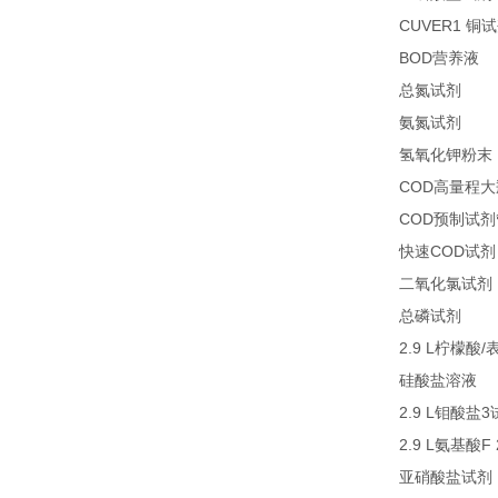
CUVER1
铜试
BOD
1
营养液
27
总氮试剂
26
氨氮试剂
氢氧化钾粉末
COD
高量程大
COD
预制试剂
COD
快速
试剂
二氧化氯试剂
27
总磷试剂
2.9 L
/
柠檬酸
2
硅酸盐溶液
2.9 L
3
钼酸盐
2.9 L
F
氨基酸
亚硝酸盐试剂