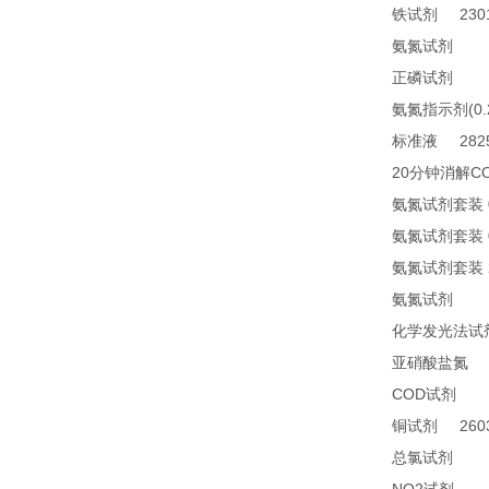
2301
铁试剂
TN
氨氮试剂
21
正磷试剂
(0
氨氮指示剂
2825
标准液
20
C
分钟消解
氨氮试剂套装
氨氮试剂套装
氨氮试剂套装
24
氨氮试剂
化学发光法试
2
亚硝酸盐氮
COD
24
试剂
2603
铜试剂
14
总氯试剂