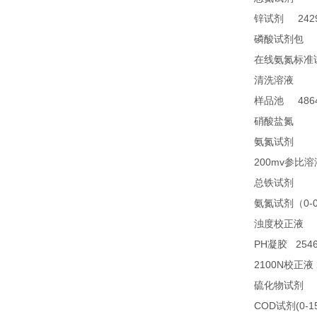
2429
锌试剂
2
磷酸试剂包
在线氨氮标准
28
清洗溶液
4864
样品池
21
硝酸盐氮
28
氨氮试剂
200mv
参比溶
23
总铁试剂
0-
氨氮试剂（
2
浊度校正液
PH
2546
凝胶
2100N
校正液
2
硫化物试剂
COD
(0-1
试剂