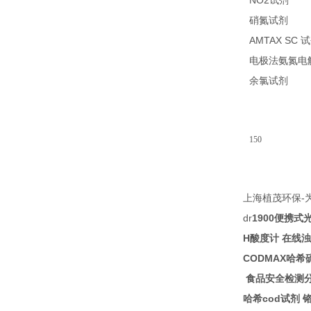
NO2
21
试剂
26
硝氮试剂
AMTAX SC
试
电极法氨氮电
14
余氯试剂
150
-
上海植茂环保
dr
1900
便携式
H
酸度计
在线浊
CODMAX
哈希
食品安全检测
cod
哈希
试剂