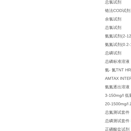
25
总氯试剂
COD
铬法
试剂
21
余氯试剂
21
总氯试剂
(2-1
氨氮试剂
(0.2
氨氮试剂
LC
总磷试剂
总磷标准溶液
-
TNT HR
氨
氮
AMTAX INTE
氨氮逐出溶液
3-150mg/l
低
20-1500mg/l
总氮测试套件
总磷测试套件
正磷酸盐试剂