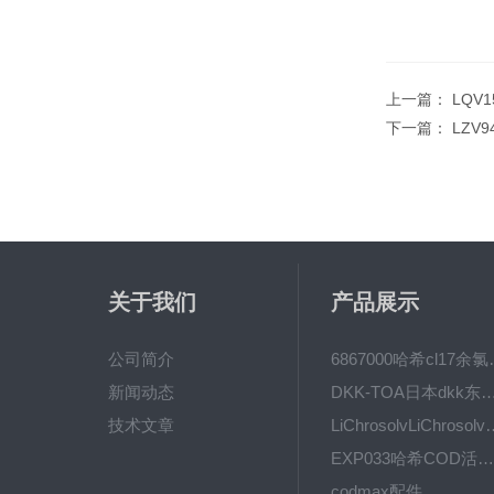
上一篇：
LQV1
下一篇：
LZV
关于我们
产品展示
公司简介
6867000哈希cl1
新闻动态
DKK-TOA日本dkk东亚电波水质仪
技术文章
LiChrosolvLiChro
EXP033哈希COD活塞泵价格 EXP033
codmax配件