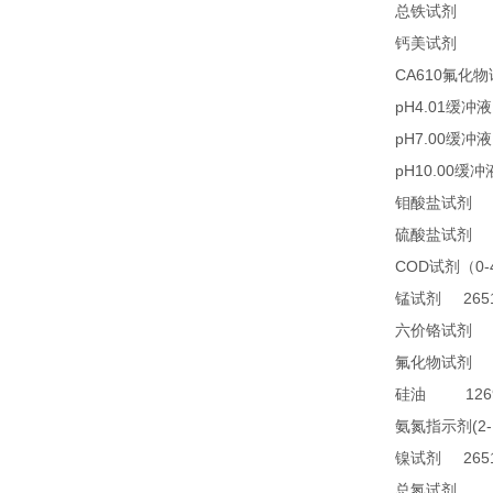
21
总铁试剂
23
钙美试剂
CA610
氟化物
pH4.01
缓冲液
pH7.00
缓冲液
pH10.00
缓冲
2
钼酸盐试剂
2
硫酸盐试剂
COD
0
试剂（
2651
锰试剂
1
六价铬试剂
4
氟化物试剂
1269
硅油
(2
氨氮指示剂
2651
镍试剂
TN
总氮试剂