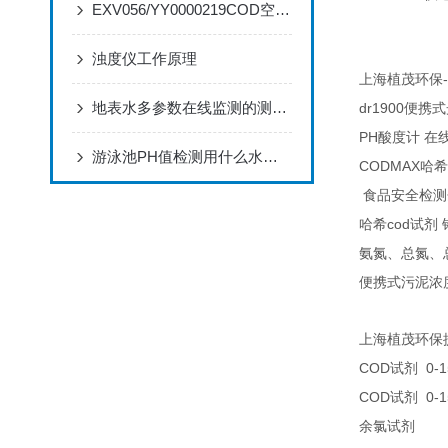
EXV056/YY0000219COD空气阀的特点和应用
浊度仪工作原理
-
上海植茂环保
地表水多参数在线监测的测量意义
dr1900
便携式
PH
酸度计
在
游泳池PH值检测用什么水质检测仪
CODMAX
哈希
食品安全检测
cod
哈希
试剂
氨氮、总氮、
便携式污泥浓
上海植茂环保
COD
0-1
试剂
COD
0-1
试剂
25
余氯试剂