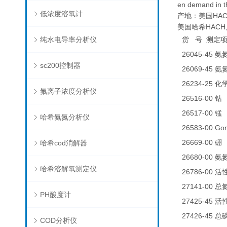
en demand in t
低浓度溶氧计
产地：美国HAC
美国哈希HACH,B
纯水电导率分析仪
货
号
测定
26045-45
氨
sc200控制器
26069-45
氨
26234-25
化
氟离子浓度分析仪
26516-00
0
钴
26517-00
0
锰
哈希氨氮分析仪
26583-00 
26669-00
0
哈希cod消解器
硼
26680-00
氨
哈希溶解氧测定仪
26786-00
活
27141-00
总
PH酸度计
27425-45
活
27426-45
总
COD分析仪