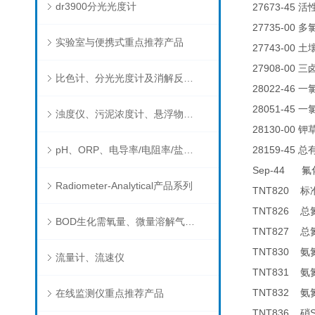
dr3900分光光度计
27673-45
活
27735-00
多
实验室与便携式重点推荐产品
27743-00
土
27908-00
三
比色计、分光光度计及消解反应器
28022-46
一
28051-45
一
浊度仪、污泥浓度计、悬浮物分析仪
28130-00
钾
pH、ORP、电导率/电阻率/盐度/TDS、溶解氧/氧饱和度、离子选择电极（氨氮、氟、氯、硝酸根、钠）
28159-45
总
Sep-44
氟
Radiometer-Analytical产品系列
TNT820
标
TNT826
总
BOD生化需氧量、微量溶解气体和现场水质测试组件以及其他分析仪
TNT827
总
TNT830
氨
流量计、流速仪
TNT831
氨
TNT832
在线监测仪重点推荐产品
氨
TNT836
硝