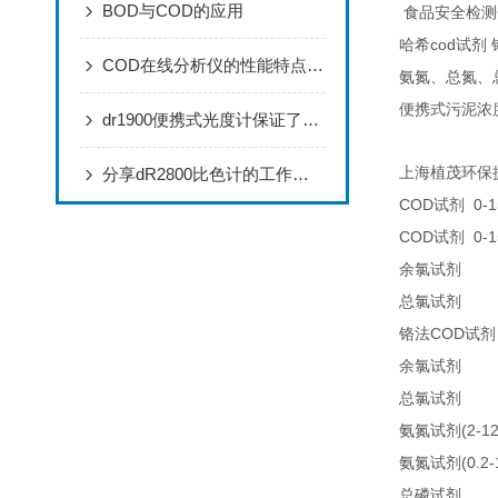
BOD与COD的应用
食品安全检测
cod
哈希
试剂
COD在线分析仪的性能特点，赶快来了解一下吧!
氨氮、总氮、
便携式污泥浓
dr1900便携式光度计保证了分析结果的可靠性准确
分享dR2800比色计的工作原理
上海植茂环保
COD
0-1
试剂
COD
0-1
试剂
25
余氯试剂
25
总氯试剂
COD
铬法
试剂
21
余氯试剂
21
总氯试剂
(2-1
氨氮试剂
(0.2
氨氮试剂
LC
总磷试剂