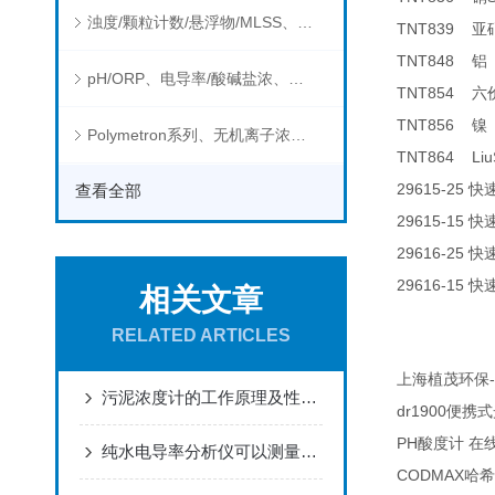
浊度/颗粒计数/悬浮物/MLSS、消毒剂、营养盐、有机污染物在线分析仪
TNT839
亚
TNT848
铝
pH/ORP、电导率/酸碱盐浓、溶解气体在线分析仪
TNT854
六
TNT856
镍
Polymetron系列、无机离子浓度、流量&液位、通用控制器等水质分析仪
TNT864 Liu
29615-25
查看全部
快
29615-15
快
29616-25
快
29616-15
快
相关文章
RELATED ARTICLES
-
上海植茂环保
污泥浓度计的工作原理及性能特点
dr1900
便携式
PH
酸度计
在
纯水电导率分析仪可以测量哪些物质的电导率？
CODMAX
哈希