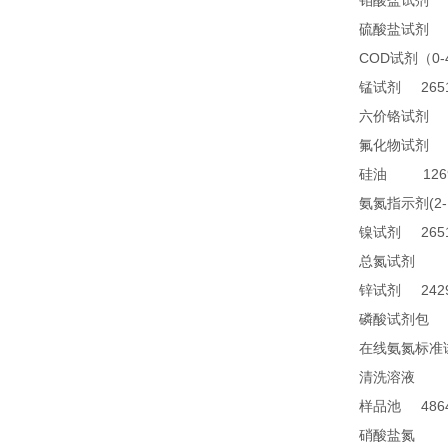
2
钼酸盐试剂
2
硫酸盐试剂
COD
0
试剂（
2651
锰试剂
1
六价铬试剂
4
氟化物试剂
1269
硅油
(2
氨氮指示剂
2651
镍试剂
TN
总氮试剂
2429
锌试剂
2
磷酸试剂包
在线氨氮标准
28
清洗溶液
4864
样品池
21
硝酸盐氮