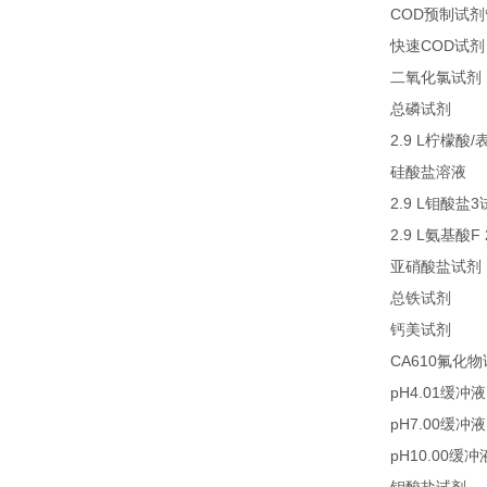
COD
预制试剂
COD
快速
试剂
二氧化氯试剂
27
总磷试剂
2.9 L
/
柠檬酸
2
硅酸盐溶液
2.9 L
3
钼酸盐
2.9 L
F
氨基酸
亚硝酸盐试剂
21
总铁试剂
23
钙美试剂
CA610
氟化物
pH4.01
缓冲液
pH7.00
缓冲液
pH10.00
缓冲