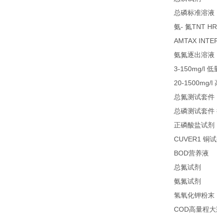
总磷标准溶液
-
TNT HR
氨
氮
AMTAX INTE
氨氮逐出溶液
3-150mg/l
低
20-1500mg/l
总氮测试套件
总磷测试套件
正磷酸盐试剂
CUVER1
铜试
BOD
1
营养液
27
总氮试剂
26
氨氮试剂
氢氧化钾粉末
COD
高量程大