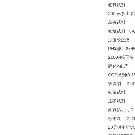
28
氨氮试剂
200mv
参比溶
23
总铁试剂
0-
氨氮试剂（
2
浊度校正液
PH
2546
凝胶
2100N
校正液
2
硫化物试剂
COD
(0-1
试剂
2301
铁试剂
TN
氨氮试剂
21
正磷试剂
(0
氨氮指示剂
2825
标准液
20
C
分钟消解