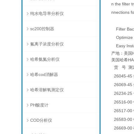
n the filte
nnections fo
纯水电导率分析仪
sc200控制器
Filter Bac
Optimize F
氟离子浓度分析仪
Easy Insta
产地：美国H
哈希氨氮分析仪
美国哈希HAC
货
号
测
哈希cod消解器
26045-45
26069-45
哈希溶解氧测定仪
26234-25
26516-00
PH酸度计
26517-00
26583-0
COD分析仪
26669-00