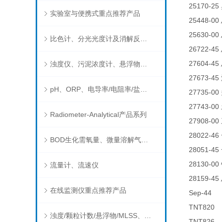
25170-25
实验室与便携式重点推荐产品
25448-00
25630-00
比色计、分光光度计及消解反应器
26722-45
27604-45
浊度仪、污泥浓度计、悬浮物分析仪
27673-45
pH、ORP、电导率/电阻率/盐度/TDS、溶解氧/氧饱和度、离子选择电极（氨氮、氟、氯、硝酸根、钠）
27735-00
27743-00
Radiometer-Analytical产品系列
27908-00
28022-46
BOD生化需氧量、微量溶解气体和现场水质测试组件以及其他分析仪
28051-45
28130-00
流量计、流速仪
28159-45
在线监测仪重点推荐产品
Sep-4
TNT82
浊度/颗粒计数/悬浮物/MLSS、消毒剂、营养盐、有机污染物在线分析仪
TNT82