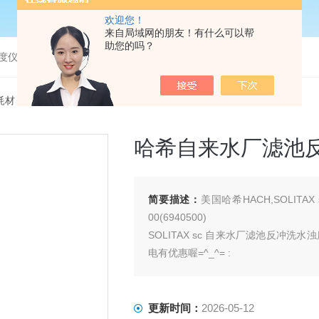
欢迎您！
来自局域网的朋友！有什么可以帮
助您的吗？
度仪，bod分析仪，溶解氧分析仪
耗材
> 69405-00哈希自来水厂滤池反冲洗水浊度监测安装附
哈希自来水厂滤池
简要描述：
美国哈希HACH,SOLITA
00(6940500)
SOLITAX sc 自来水厂滤池反冲
电有优惠喔=^_^= :
更新时间：
2026-05-12