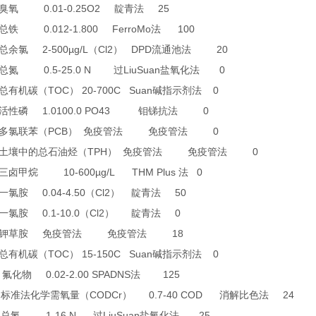
0.01-0.25O2
25
臭氧
靛青法
0.012-1.800 FerroMo
100
总铁
法
2-500µg/L
Cl2
DPD
20
总余氯
（
）
流通池法
0.5-25.0 N
LiuSuan
0
总氮
过
盐氧化法
TOC
20-700C Suan
0
总有机碳（
）
碱指示剂法
1.0100.0 PO43
0
活性磷
钼锑抗法
PCB
0
多氯联苯（
）
免疫管法
免疫管法
TPH
0
土壤中的总石油烃（
）
免疫管法
免疫管法
10-600µg/L THM Plus
0
三卤甲烷
法
0.04-4.50
Cl2
50
一氯胺
（
）
靛青法
0.1-10.0
Cl2
0
一氯胺
（
）
靛青法
18
钾草胺
免疫管法
免疫管法
TOC
15-150C Suan
0
总有机碳（
）
碱指示剂法
4
0.02-2.00 SPADNS
125
氟化物
法
0
CODCr
0.7-40 COD
24
标准法化学需氧量（
）
消解比色法
6
1-16 N
LiuSuan
25
总氮
过
盐氧化法