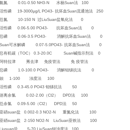
0.01-0.50 NH3-N
Suan
100
氨氮
水杨
法
19-3000µg/L PO43-
Suan
250
活性磷
抗坏血
流通池法
10-150 N
LiuSuan
0
总氮
过
盐氧化法
0.06-5.00 PO43-
Suan
0
活性磷
抗坏血
法
0.06-3.5 PO43-
Suan
0
总磷
消解抗坏血
法
 Suan
0.07-5.0PO43-
Suan
0
可水解磷
抗坏血
法
TOC
0.3-20.0C Suan
0
总有机碳（
）
碱指示剂法
阿特拉津
莠去津
免疫管法
免
疫管法
1.0-100.0 PO43-
0
总磷
消解钼锑抗法
1-100
100
钡
浊度法
0.3-45.0 PO43
50
活性磷
钼锑抗法
0.02-2.00
Cl2
DPD
100
游离余氯
（
）
法
0.09-5.00
Cl2
DPD
50
总余氯
（
）
法
suan
0.002-0.3 NO2-N
100
亚硝
盐
重氮化法
suan
2-150 NO2-N LiuSuan
100
亚硝
盐
亚铁法
Liusuan
5-70 LiuSuan
100
盐
钡浊度法