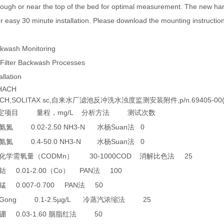
r trough or near the top of the bed for optimal measurement. The new h
r easy 30 minute installation. Please download the mounting instruction
kwash Monitoring
ilter Backwash Processes
llation
ACH
H,SOLITAX sc,自来水厂滤池反冲洗水浊度监测安装附件,p/n.69405-00(6
mg/L
定项目
量程，
分析方法
测试次数
0.02-2.50 NH3-N
Suan
0
氨氮
水杨
法
0.4-50.0 NH3-N
Suan
0
氨氮
水杨
法
CODMn
30-1000COD
25
化学需氧量（
）
消解比色法
0.01-2.00
Co
PAN
100
钴
（
）
法
0.007-0.700 PAN
50
锰
法
0 Gong 0.1-2.5µg/L
25
冷蒸汽浓缩法
0.03-1.60
50
硼
胭脂红法