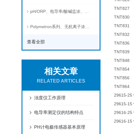
TNT82
pH/ORP、电导率/酸碱盐浓、溶解气体在线分析仪
TNT83
TNT83
Polymetron系列、无机离子浓度、流量&液位、通用控制器等水质分析仪
TNT83
查看全部
TNT83
TNT83
TNT84
相关文章
TNT85
TNT85
RELATED ARTICLES
TNT864 
29615-25
浊度仪工作原理
29615-15
电导率测定仪的结构特点
29616-25
29616-15
PH计电极传感器基本原理