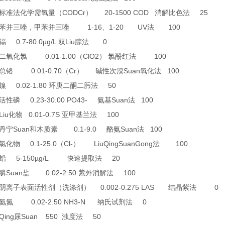
CODCr
20-1500 COD
25
标准法化学需氧量（
）
消解比色法
1-16
1-20 UV
100
苯并三唑，甲苯并三唑
、
法
0.7-80.0µg/L
Liu
0
镉
双
腙法
0.01-1.00
ClO2
100
二氧化氯
（
）
氯酚红法
0.01-0.70
Cr
Suan
100
总铬
（
）
碱性次溴
氧化法
0.02-1.80
50
镍
环庚二酮二肟法
0.23-30.00 PO43-
Suan
100
活性磷
氨基
法
Liu
0.01-0.7S
100
化物
亚甲基兰法
Suan
0.1-9.0
Suan
100
丹宁
和木质素
酪氨
法
0.1-25.0
Cl-
LiuQingSuanGong
100
氯化物
（
）
法
5-150µg/L
20
铅
快速提取法
Suan
0.02-2.50
100
膦
盐
紫外消解法
0.002-0.275 LAS
0
阴离子表面活性剂（洗涤剂）
结晶紫法
0.02-2.50 NH3-N
0
氨氮
纳氏试剂法
Qing
Suan 550
50
尿
浊度法