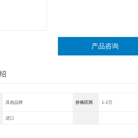
腐蚀，涂装前的清洁度是一项非常重要
SSM-21P 可以吸附在船舶、bi桥梁
东亚电波SSM-21P表面盐分仪
产品咨询
绍
其他品牌
价格区间
1-2万
进口