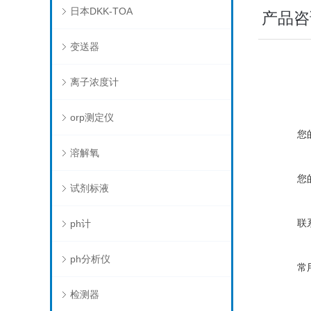
日本DKK-TOA
产品咨
变送器
离子浓度计
orp测定仪
您
溶解氧
您
试剂标液
联
ph计
ph分析仪
常
检测器