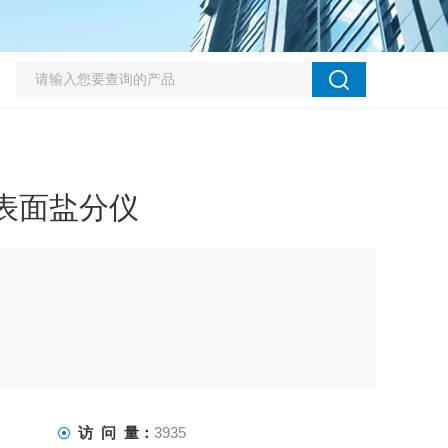
P表面盐分仪
了防止盐分对金属的
访 问 量：
3935