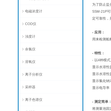
为了防止盐
电磁浓度计
SSM-2
定可靠性，
COD仪
- 应用：
浊度计
用来检测船
余氯仪
- 特性：
- 以4种模
溶氧仪
显示水溶性盐
显示水溶性盐浓
离子分析仪
显示氯化钠
采样器
显示电导率
离子色谱仪
- 测定简单
将测量池固