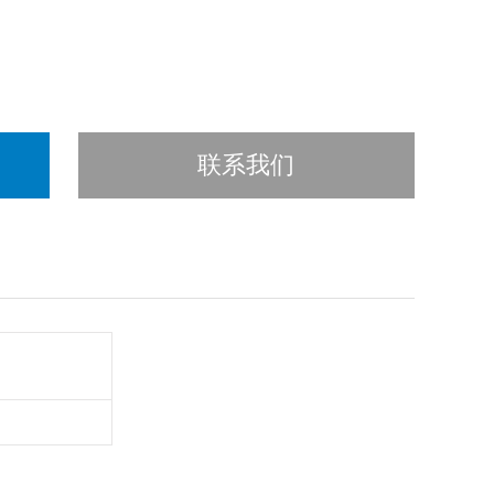
的指标。
、大型罐体等钢材表面，直
联系我们