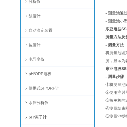
分析仪
- 测量池通
酸度计
- 测量池
东亚电波SS
自动滴定装置
测量方法及
盐度计
- 测量方法
将测量池固
电导率仪
度，显示为
东亚电波SS
pH/ORP电极
- 测量步骤
①将测量池
便携式pH/ORP计
②使用注射器
③按主机的S
水质分析仪
④测量结束
⑤测量池搅
pH/离子计