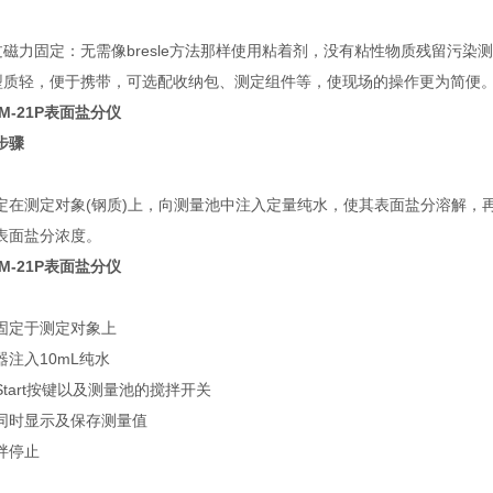
过磁力固定：无需像bresle方法那样使用粘着剂，没有粘性物质残留污染
小型质轻，便于携带，可选配收纳包、测定组件等，使现场的操作更为简便
M-21P表面盐分仪
步骤
定在测定对象(钢质)上，向测量池中注入定量纯水，使其表面盐分溶解，
表面盐分浓度。
M-21P表面盐分仪
固定于测定对象上
注入10mL纯水
tart按键以及测量池的搅拌开关
同时显示及保存测量值
拌停止