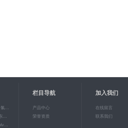
栏目导航
加入我们
6867000哈希cl17余氯分析仪色度计模块、哈希cl17比色池现货
产品中心
在线留言
DKK-TOA日本dkk东亚电波水质仪器电极耗材
荣誉资质
联系我们
LiChrosolvLiChrosolv®HPLC色谱纯溶剂