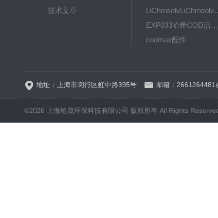
技术文章
LiChrosolvLiChro
EXP033哈希COD活塞泵价格 EXP033
codmax配件
5B-3FCOD分析仪
地址：上海市闵行区虹中路395号
邮箱：2661264481
©2026 上海植茂环保科技有限公司 版权所有 All Rights Reserve