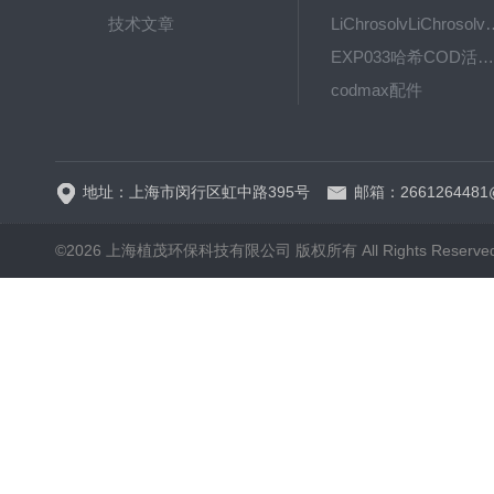
技术文章
LiChrosolvLiChro
EXP033哈希COD活塞泵价格 EXP033
codmax配件
5B-3FCOD分析仪
地址：上海市闵行区虹中路395号
邮箱：2661264481
©2026 上海植茂环保科技有限公司 版权所有 All Rights Reserve