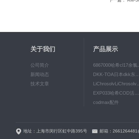
下一篇：
RM-
关于我们
产品展示
公司简介
6867000哈希cl1
新闻动态
DKK-TOA日本dkk东亚电波水质仪
技术文章
LiChrosolvLiChro
EXP033哈希COD活塞泵价格 EXP033
codmax配件
5B-3FCOD分析仪
地址：上海市闵行区虹中路395号
邮箱：2661264481