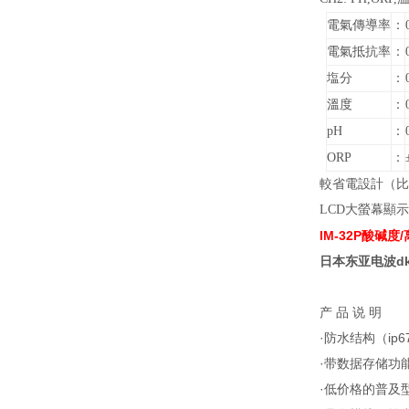
電氣傳導率
：
電氣抵抗率
：
塩分
：
溫度
：
pH
：
ORP
：
較省電設計（比
LCD
大螢幕顯示
IM-32P酸碱度
日本东亚电波dkk
产 品 说 明
·防水结构（ip6
·带数据存储功
·低价格的普及型