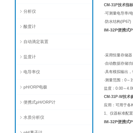
CM-31P
技术指
分析仪
·
可测量电导率
/
·
防水结构
(IP67)
酸度计
IM-32P便携式
自动滴定装置
·
采用恒量存储器
盐度计
·
自动数据存储功
电导率仪
·
具有模拟输出，
·
测量范围：
0
～
1
pH/ORP电极
盐度：
0.00
～
4.
CM-31P-W
技术
便携式pH/ORP计
应用：可用于各
1
、仪器标准配置
水质分析仪
IM-32P便携式
pH/离子计