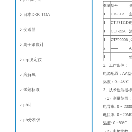
数量
型号
日本DKK-TOA
1
CM-31P
1
CT-27111D
变送器
1
CEF-22A
1
OTZ00006
离子浓度计
2
——
A
1
——
orp测定仪
2
、工作条件：
电源配置：
AA
型
溶解氧
温度：
0
～
45
℃
试剂标液
3
、技术性能指标
（
1
）
测量范围：
ph计
电导率
: 0 ~ 20
电阻率
: 0 ~20M
ph分析仪
温度
: 0 ~80
℃
（
2
）
电极常数：