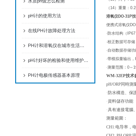
水质ph值怎么检测
（
14
）
重量：
0.
pH计的使用方法
溶氧仪
DO-31P
技
便携式溶氧仪
DO
在线PH计故障处理方法
·
防水结构（
IP67
·
校正数据可存储
PH计和溶氧仪在城市生活污水处理厂的应用
·
自动数据存储功
·
带模拟量输出，
pH计好坏的检验和使用维护要点
·
测量范围：
0
～
1
PH计电极传感器基本原理
WM-32EP
技术
pH/ORP
同時測
·
防水構造、保
·
資料儲存功能
·
具有連接電腦
测量範圍：
CH1:
电导率，
CH2: PH,ORP,