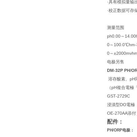
·具有模拟量输出
·校正数据可存储
测量范围
ph0.00～14.00
0～100.0℃hm-
0～±2000mvhm
电极另售
DM-32P PH/
溶存酸素、pH
（pH複合電極
GST-2729C
浸漬型DO電極
OE-270AA添
配件：
PH/ORP
电极：