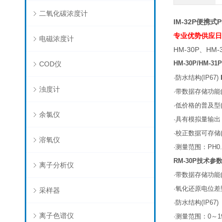
二氧化碳浓度计
IM-32P便携式
专业优势供应日本
电磁浓度计
HM-30P、HM-
HM-30P/HM-31P
COD仪
·
防水结构
(IP67)
浊度计
·
带数据存储功能
·
低价格的普及型
余氯仪
·
具有模拟量输出
·
校正数据可存储
溶氧仪
·
测量范围：
PH0.
RM-30P
技术参
离子分析仪
·
带数据存储功能
·
氧化还原电位差
采样器
·
防水结构
(IP67)
离子色谱仪
·
测量范围：
0
～
1