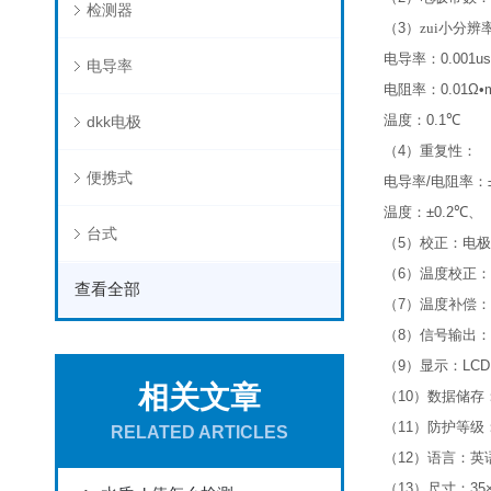
检测器
（
3
）
zui小分辨
电导率：
0.001u
电导率
电阻率：
0.01Ω•
温度：
0.1
℃
dkk电极
（
4
）
重复性：
便携式
电导率
/
电阻率：
温度：
±0.2
℃
、
台式
（
5
）
校正：电极
（
6
）
温度校正：
查看全部
（
7
）
温度补偿：
（
8
）
信号输出：
（
9
）
显示：
LCD
相关文章
（
10
）
数据储存
（
11
）
防护等级
RELATED ARTICLES
（
12
）
语言：英
（
13
）
尺寸：
35