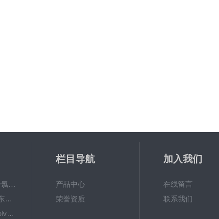
栏目导航
加入我们
6867000哈希cl17余氯分析仪色度计模块、哈希cl17比色池现货
产品中心
在线留言
DKK-TOA日本dkk东亚电波水质仪器电极耗材
荣誉资质
联系我们
LiChrosolvLiChrosolv®HPLC色谱纯溶剂