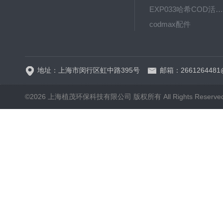
EXP033哈希COD活塞泵价格 EXP033
codmax配件
5B-3FCOD分析仪
地址：上海市闵行区虹中路395号
邮箱：2661264481
©2026 上海植茂环保科技有限公司 版权所有 All Rights Reserve