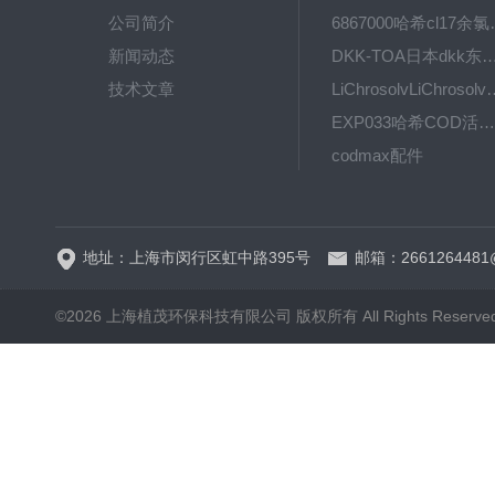
公司简介
6867000哈希cl1
新闻动态
DKK-TOA日本dkk东亚电波水质仪
技术文章
LiChrosolvLiChro
EXP033哈希COD活塞泵价格 EXP033
codmax配件
5B-3FCOD分析仪
地址：上海市闵行区虹中路395号
邮箱：2661264481
©2026 上海植茂环保科技有限公司 版权所有 All Rights Reserve