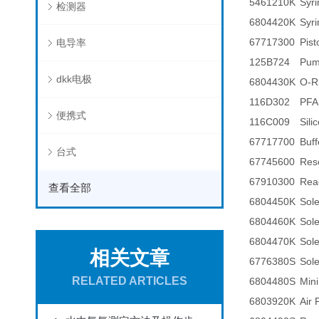
5461210K
Syr
检测器
6804420K
Syri
67717300
Pis
电导率
125B724
Pum
dkk电极
6804430K
O-R
116D302
PFA
便携式
116C009
Sil
67717700
Buff
台式
67745600
Res
67910300
Reac
查看全部
6804450K
Sole
6804460K
Sole
6804470K
Sole
相关文章
6776380S
Sole
RELATED ARTICLES
6804480S
Mini
6803920K
Air 