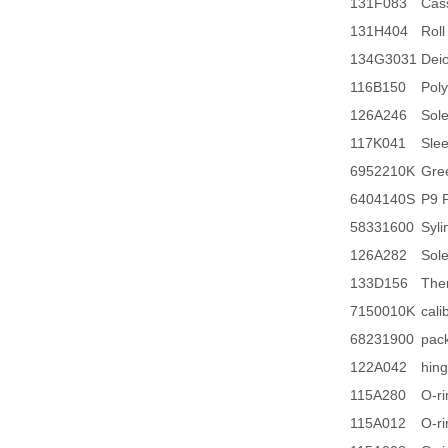
131F083
Cas
131H404
Rol
134G3031
Deio
116B150
Pol
126A246
Sol
117K041
Sle
6952210K
Gre
6404140S
P9 
58331600
Syl
126A282
Sole
133D156
The
7150010K
cal
68231900
pac
122A042
hin
115A280
O-r
115A012
O-r