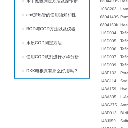
水中氨氮测定方法及操作步骤汇总介绍
6804490S
Rea
103C203
Lam
cod加热管的使用须知和性能要求
6804140S
Pum
6804160K
Hea
BOD与COD方法以及仪器的内在缺陷
116D004
Tefl
116D005
Tef
水质COD测定方法
116D006
Tefl
使用COD试剂进行水样分析的步骤
116D007
Tef
116D009
Tef
DKK电极真有那么好用吗？
143F132
Pot
143C114
Sod
143A159
Hyd
143A305
L-As
143G275
Amm
143D013
Bi d
143J059
Sulf