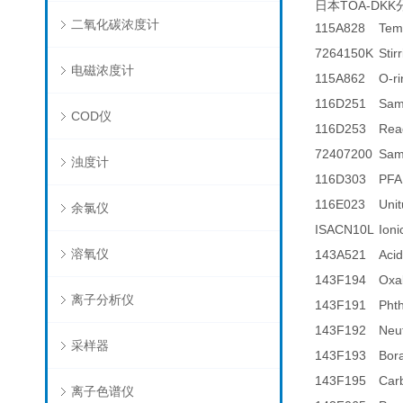
日本TOA-DKK
二氧化碳浓度计
115A828
Tem
7264150K
Sti
电磁浓度计
115A862
O-ri
116D251
Sam
COD仪
116D253
Rea
72407200
Samp
浊度计
116D303
PFA
116E023
Uni
余氯仪
ISACN10L
Ioni
溶氧仪
143A521
Acid
143F194
Oxal
离子分析仪
143F191
Phth
143F192
Neut
采样器
143F193
Bora
143F195
Carb
离子色谱仪