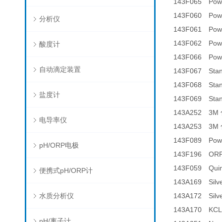
143F065
Powd
143F060
Powd
分析仪
143F061
Powd
143F062
Powd
酸度计
143F066
Powd
自动滴定装置
143F067
Stan
143F068
Stan
盐度计
143F069
Stan
143A252
3M
电导率仪
143A253
3M
143F089
Powd
pH/ORP电极
143F196
ORP
143F059
Qui
便携式pH/ORP计
143A169
Silv
水质分析仪
143A172
Silv
143A170
KCL 
pH/离子计