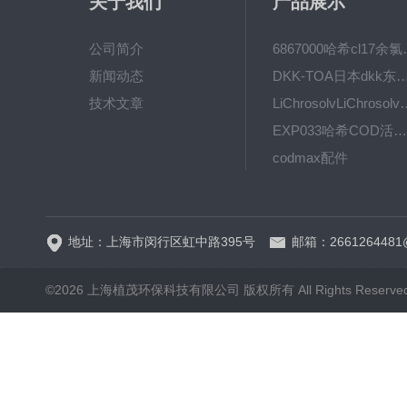
关于我们
产品展示
公司简介
6867000哈希cl1
新闻动态
DKK-TOA日本dkk东亚电波水质仪
技术文章
LiChrosolvLiChro
EXP033哈希COD活塞泵价格 EXP033
codmax配件
5B-3FCOD分析仪
地址：上海市闵行区虹中路395号
邮箱：2661264481
©2026 上海植茂环保科技有限公司 版权所有 All Rights Reserve