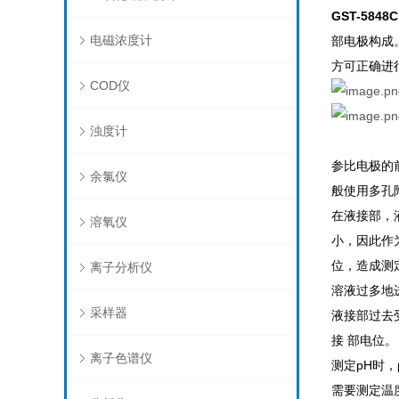
GST-5848
电磁浓度计
部电极构成。
方可正确进
COD仪
浊度计
参比电极的
余氯仪
般使用多孔
在液接部，
溶氧仪
小，因此作
位，造成测
离子分析仪
溶液过多地
采样器
液接部过去
接 部电位
离子色谱仪
测定pH时，
需要测定温