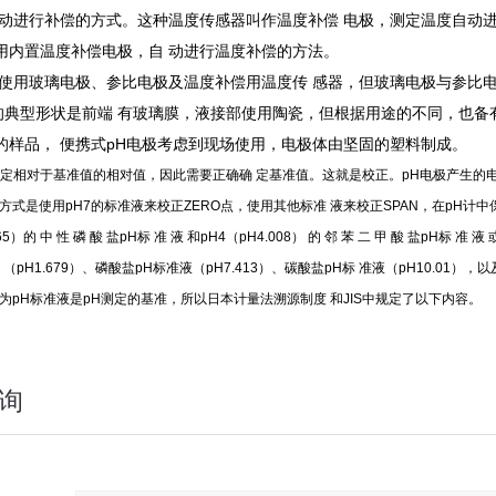
自动进行补偿的方式。这种温度传感器叫作温度补偿 电极，测定温度自动进
用内置温度补偿电极，自 动进行温度补偿的方法。
要使用玻璃电极、参比电极及温度补偿用温度传 感器，但玻璃电极与参比电
的典型形状是前端 有玻璃膜，液接部使用陶瓷，但根据用途的不同，也备有
的样品， 便携式pH电极考虑到现场使用，电极体由坚固的塑料制成。
测定相对于基准值的相对值，因此需要正确确 定基准值。这就是校正。pH电极产生的
方式是使用pH7的标准液来校正ZERO点，使用其他标准 液来校正SPAN，在pH计中保存校正曲线
865）的 中 性 磷 酸 盐pH标 准 液 和pH4（pH4.008） 的 邻 苯 二 甲 酸 盐pH标 准
 （pH1.679）、磷酸盐pH标准液（pH7.413）、碳酸盐pH标 准液（pH10.01
因为pH标准液是pH测定的基准，所以日本计量法溯源制度 和JIS中规定了以下内容。
询