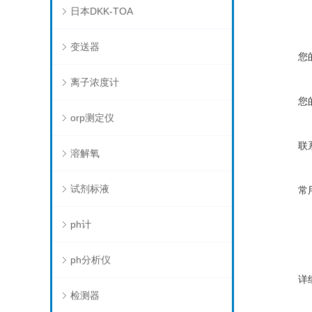
日本DKK-TOA
变送器
您
离子浓度计
您
orp测定仪
联
溶解氧
试剂标液
常
ph计
ph分析仪
详
检测器