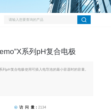
l-Memo”X系列pH复合电极
-Memo"X系列pH复合电极使用可插入电导池的最小容器时的容量。
访 问 量：
2134