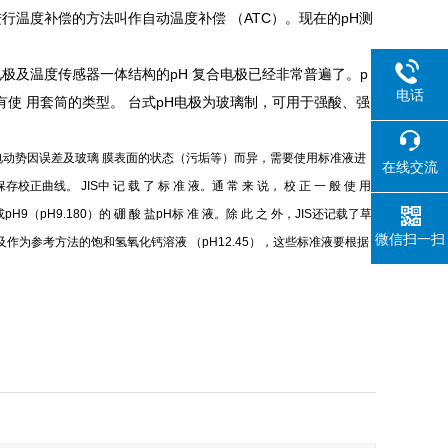
行温度补偿的方法叫作自动温度补偿 （ATC）。现在的pH测
极及温度传感器一体结构的pH 复合电极已经非常普遍了。p
电话
使 用套筒的类型。 台式pH电极为玻璃制，可用于强酸、强
电动势因误差及玻璃 膜表面的状态（污垢等）而异，需要使用标准液进
在线交流
。 JIS中 记 载 了 标 准 液。通 常 来 说， 校 正 一 般 使 用
 液 或pH9（pH9.180）的 硼 酸 盐pH标 准 液。除 此 之 外，JIS还记载了草
微信扫一扫
），以及作为参考方法的饱和氢氧化钙溶液 （pH12.45），这些标准液要根据