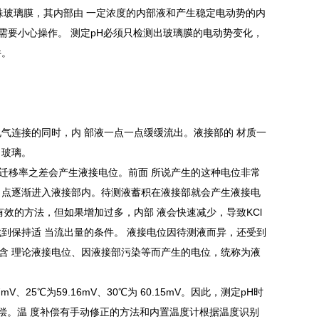
殊玻璃膜，其内部由 一定浓度的内部液和产生稳定电动势的内
损，需要小心操作。 测定pH必须只检测出玻璃膜的电动势变化，
件。
气连接的同时，内 部液一点一点缓缓流出。液接部的 材质一
口玻璃。
迁移率之差会产生液接电位。前面 所说产生的这种电位非常
 点逐渐进入液接部内。待测液蓄积在液接部就会产生液接电
有效的方法，但如果增加过多，内部 液会快速减少，导致KCl
到保持适 当流出量的条件。 液接电位因待测液而异，还受到
含 理论液接电位、因液接部污染等而产生的电位，统称为液
25℃为59.16mV、30℃为 60.15mV。因此，测定pH时
补偿。温 度补偿有手动修正的方法和内置温度计根据温度识别