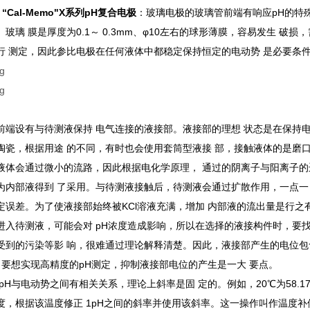
C “Cal-Memo"X系列pH复合电极
：玻璃电极的玻璃管前端有响应pH的特
玻璃 膜是厚度为0.1～ 0.3mm、φ10左右的球形薄膜，容易发生 破
行 测定，因此参比电极在任何液体中都稳定保持恒定的电动势 是必要条
前端设有与待测液保持 电气连接的液接部。液接部的理想 状态是在保持电
陶瓷，根据用途 的不同，有时也会使用套筒型液接 部，接触液体的是磨
液体会通过微小的流路，因此根据电化学原理， 通过的阴离子与阳离子的
为内部液得到 了采用。与待测液接触后，待测液会通过扩散作用，一点一
定误差。为了使液接部始终被KCl溶液充满，增加 内部液的流出量是行之
进入待测液，可能会对 pH浓度造成影响，所以在选择的液接构件时，要找
受到的污染等影 响，很难通过理论解释清楚。因此，液接部产生的电位包
。 要想实现高精度的pH测定，抑制液接部电位的产生是一大 要点。
pH与电动势之间有相关关系，理论上斜率是固 定的。例如，20℃为58.17mV、
度，根据该温度修正 1pH之间的斜率并使用该斜率。这一操作叫作温度