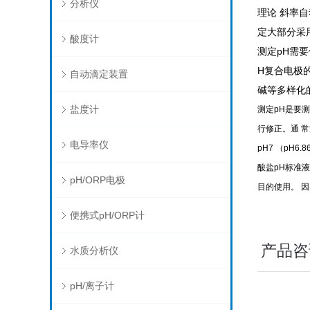
分析仪
理论 斜率
定大部分采
酸度计
测定pH需
H复合电极
自动滴定装置
碱等多样化
盐度计
测定pH是要
行修正。通 常
电导率仪
pH7 （pH6.
酸盐pH标准液
pH/ORP电极
目的使用。 
便携式pH/ORP计
产品咨
水质分析仪
pH/离子计