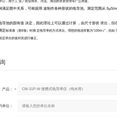
中心，用于工 业／农业用水、河流、湖沼的水质管理等广泛用途。
满足图中关系，可根据用 途制作各种形状的电导池。测定范围从 5μS/m
电导池的固有值 决定，因此理论上可以通过计算 ，由尺寸形状 求出，但
测定
标准液（第8项）时测 定电导率的方式求出。理想的电池常数为“100m
"，但由
-1
设定求出的值对其进行修正。
询
产品：
的单位：