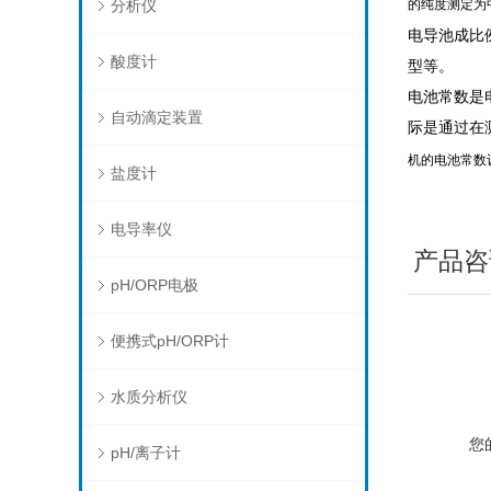
分析仪
的纯度测定为
电导池成比例
酸度计
型等。
电池常数是
自动滴定装置
际是通过在
机的电池常数
盐度计
电导率仪
产品咨
pH/ORP电极
便携式pH/ORP计
水质分析仪
您
pH/离子计