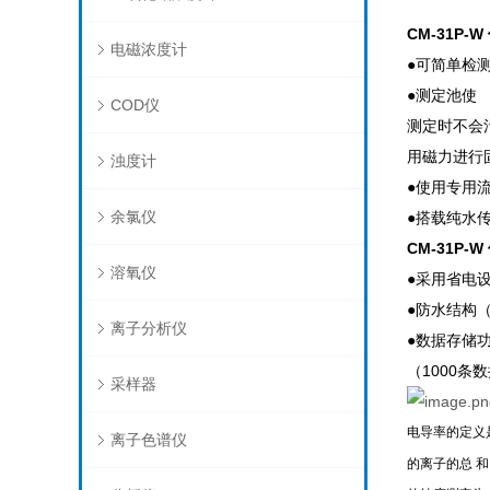
CM-31P
电磁浓度计
●可简单检
●测定池使
COD仪
测定时不会
用磁力进行
浊度计
●使用专用
余氯仪
●搭载纯水
CM-31P
溶氧仪
●采用省电
●防水结构（
离子分析仪
●数据存储
（1000条
采样器
电导率的定义是
离子色谱仪
的离子的总 