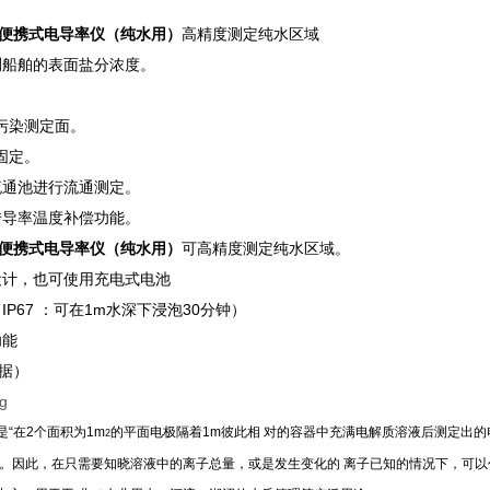
-W 便携式电导率仪（纯水用）
高精度测定纯水区域
测船舶的表面盐分浓度。
污染测定面。
固定。
流通池进行流通测定。
传导率温度补偿功能。
-W 便携式电导率仪（纯水用）
可高精度测定纯水区域。
设计，也可使用充电式电池
IP67 ：可在1m水深下浸泡30分钟）
功能
数据）
“在2个面积为1m
的平面电极隔着1m彼此相 对的容器中充满电解质溶液后测定出的
2
和。因此，在只需要知晓溶液中的离子总量，或是发生变化的 离子已知的情况下，可