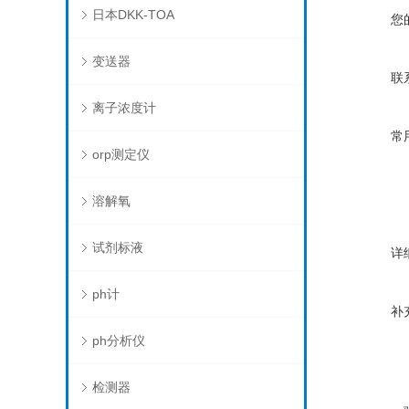
日本DKK-TOA
您
变送器
联
离子浓度计
常
orp测定仪
溶解氧
试剂标液
详
ph计
补
ph分析仪
检测器