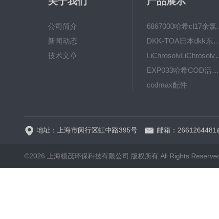
关于我们
产品展示
公司简介
6867000哈希cl1
新闻动态
DKK-TOA日本dkk东亚电波水质仪
技术文章
LiChrosolvLiChro
EXP033哈希COD活塞泵价格 EXP033
codmax配件
5B-3FCOD分析仪
地址：上海市闵行区虹中路395号
邮箱：2661264481
©2026 上海植茂环保科技有限公司 版权所有 All Rights Reserve