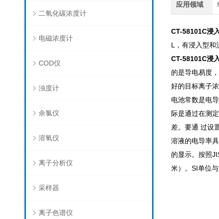
应用领域
二氧化碳浓度计
CT-58101C
电磁浓度计
L，有浸入型和
CT-58101C
COD仪
的是导电易度，
好的目标离子浓
浊度计
电池常数是电导
余氯仪
际是通过在测定
差。要通 过设
溶氧仪
溶液的电导率具
的显示。按照JI
离子分析仪
米）。SI单位与
采样器
离子色谱仪