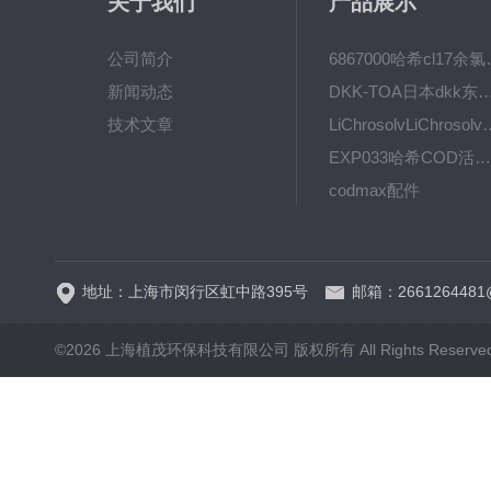
关于我们
产品展示
公司简介
6867000哈希cl1
新闻动态
DKK-TOA日本dkk东亚电波水质仪
技术文章
LiChrosolvLiChro
EXP033哈希COD活塞泵价格 EXP033
codmax配件
5B-3FCOD分析仪
地址：上海市闵行区虹中路395号
邮箱：2661264481
©2026 上海植茂环保科技有限公司 版权所有 All Rights Reserve