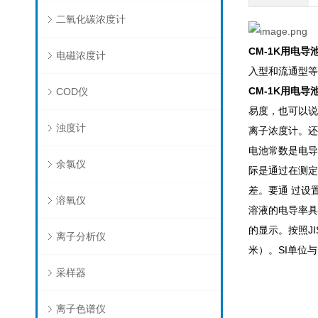
二氧化碳浓度计
CM-1K用电导
电磁浓度计
入型和流通型等
CM-1K用电导
COD仪
易度，也可以说
浊度计
离子浓度计。还
电池常数是电导
余氯仪
际是通过在测定
差。要通 过设
溶氧仪
溶液的电导率具
的显示。按照JI
离子分析仪
米）。SI单位与
采样器
离子色谱仪