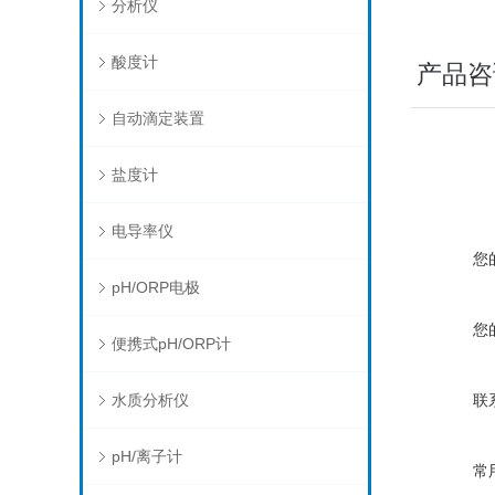
分析仪
酸度计
产品咨
自动滴定装置
盐度计
电导率仪
您
pH/ORP电极
您
便携式pH/ORP计
水质分析仪
联
pH/离子计
常