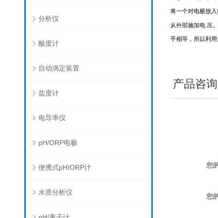
将一个对电极放入电
分析仪
从外部施加电 压
乎相等，所以利用
酸度计
自动滴定装置
产品咨询
盐度计
电导率仪
pH/ORP电极
您
便携式pH/ORP计
水质分析仪
您
pH/离子计