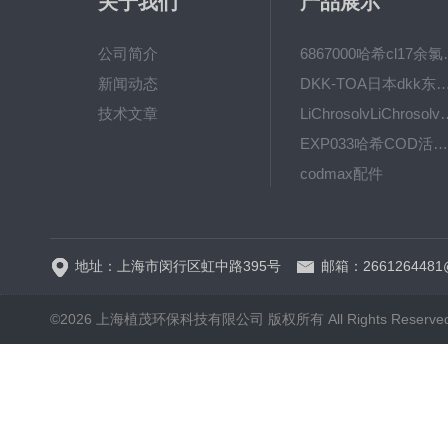
关于我们
产品展示
公司简介
6867000哈希cl1
新闻动态
DKK-TOA日本dkk东亚电波水质仪
技术文章
LiChrosolvLiChro
EXP033哈希COD活塞泵价格 EXP033
codmax配件
5B-3FCOD分析仪
地址：上海市闵行区虹中路395号
邮箱：2661264481
©2026 上海植茂环保科技有限公司 版权所有 All Rights Reserve