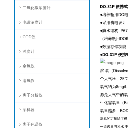
DO-31P 便携
二氧化碳浓度计
●培养瓶用DO
电磁浓度计
●采用省电设计
●防水结构 IP
COD仪
（培养瓶用DO
●数据存储功能（
浊度计
●
DO-31P 便
余氯仪
溶 氧（Disso
个大气压、25
溶氧仪
氧气约为8mg
源是大气中的氧
离子分析仪
生化需氧量（Bi
采样器
氧量越多，BO
溶氧的定量除了碘
离子色谱仪
一渗透量与和水 