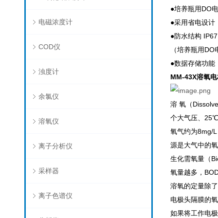
●培养瓶用DO
电磁浓度计
●采用省电设计
●防水结构 IP
COD仪
（培养瓶用DO
●数据存储功能（
浊度计
MM-43X溶氧
余氯仪
溶 氧（Disso
个大气压、25
溶氧仪
氧气约为8mg
源是大气中的氧
离子分析仪
生化需氧量（Bi
采样器
氧量越多，BO
溶氧的定量除了
离子色谱仪
电极头隔膜的氧
如果将工作电极