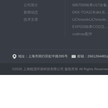
公司简介
6867000哈希cl1
新闻动态
DKK-TOA日本dkk东亚电波水质仪
技术文章
LiChrosolvLiChro
EXP033哈希COD活塞泵价格 EXP033
codmax配件
5B-3FCOD分析仪
地址：上海市闵行区虹中路395号
邮箱：2661264481
©2026 上海植茂环保科技有限公司 版权所有 All Rights Reserve