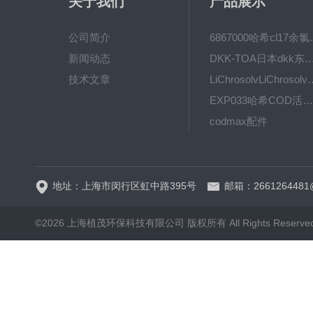
关于我们
产品展示
公司简介
6867000哈希cl1
新闻动态
DKK-TOA日本dkk东亚电波水质仪
技术文章
LiChrosolvLiChro
EXP033哈希COD活塞泵价格 EXP033
codmax配件
5B-3FCOD分析仪
地址：上海市闵行区虹中路395号
邮箱：2661264481
©2026 上海植茂环保科技有限公司 版权所有 All Rights Reserve