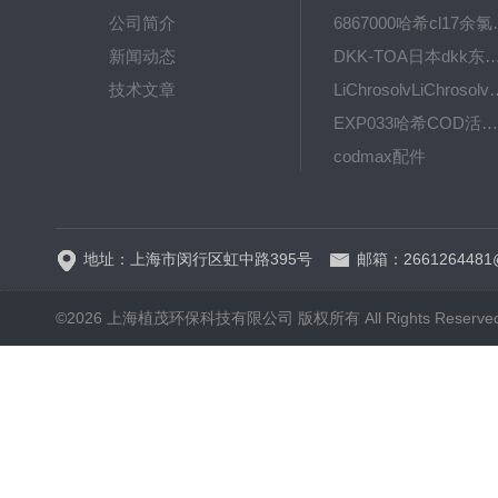
公司简介
6867000哈希cl1
新闻动态
DKK-TOA日本dkk东亚电波水质仪
技术文章
LiChrosolvLiChro
EXP033哈希COD活塞泵价格 EXP033
codmax配件
5B-3FCOD分析仪
地址：上海市闵行区虹中路395号
邮箱：2661264481
©2026 上海植茂环保科技有限公司 版权所有 All Rights Reserve