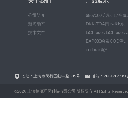
关于我们
产品展示
公司简介
6867000哈希cl1
新闻动态
DKK-TOA日本dkk东亚电波水质仪
技术文章
LiChrosolvLiChro
EXP033哈希COD活塞泵价格 EXP033
codmax配件
5B-3FCOD分析仪
地址：上海市闵行区虹中路395号
邮箱：2661264481
©2026 上海植茂环保科技有限公司 版权所有 All Rights Reserve