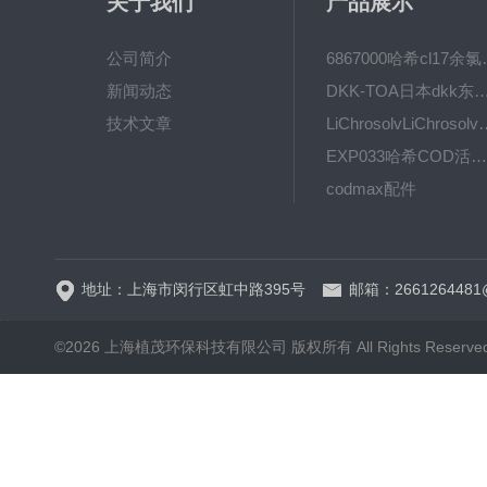
关于我们
产品展示
公司简介
6867000哈希cl1
新闻动态
DKK-TOA日本dkk东亚电波水质仪
技术文章
LiChrosolvLiChro
EXP033哈希COD活塞泵价格 EXP033
codmax配件
5B-3FCOD分析仪
地址：上海市闵行区虹中路395号
邮箱：2661264481
©2026 上海植茂环保科技有限公司 版权所有 All Rights Reserve