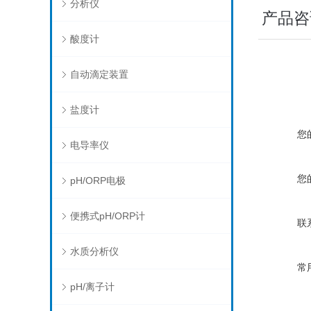
分析仪
产品咨
酸度计
自动滴定装置
盐度计
您
电导率仪
您
pH/ORP电极
便携式pH/ORP计
联
水质分析仪
常
pH/离子计