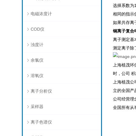
选择系数为
电磁浓度计
相同的指示
如果共存离
COD仪
铜离子复合电极
离子测定基
浊度计
测定离子除
余氯仪
上海植茂环
时，公司 
溶氧仪
上海植茂公
立的全国产
离子分析仪
公司经营理
采样器
全国所有从
离子色谱仪