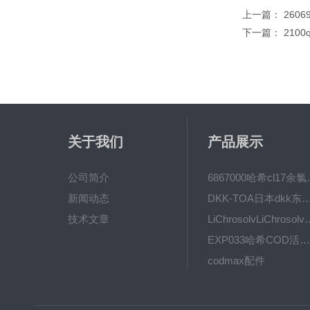
上一篇：
260
下一篇：
210
关于我们
产品展示
公司简介
6867000哈希cl1
新闻动态
DKK-TOA日本dkk东亚电波水质仪
技术文章
LiChrosolvLiChro
EXP033哈希COD活塞泵价格 EXP033
codmax配件
5B-3FCOD分析仪