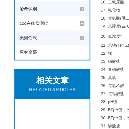
16
二氰尿酸
哈希试剂
17
氟化物
18
甘氨酸(供
cod在线监测仪
总硬度(as 
19
20
低浓度*
美国任式
21
总铁(TPTZ
查看全部
22
锰
23
硝酸盐
24
亚硝酸盐
25
臭氧
相关文章
26
过氧乙酸
RELATED ARTICLES
27
过锰酸盐
28
pH值
29
BTpH值，
30
BTpH值，
31
磷酸盐