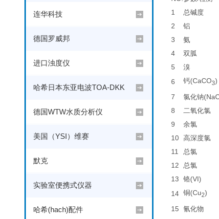
1
总碱度
连华科技
2
铝
德国罗威邦
3
氨
4
双胍
进口浊度仪
5
溴
钙(CaCO
)
6
3
哈希日本东亚电波TOA-DKK
7
氯化钠(NaCl)
8
二氧化氯
德国WTW水质分析仪
9
余氯
美国（YSI）维赛
10
高深度氯
11
总氯
默克
12
总氯
13
铬(VI)
实验室便携式仪器
铜(Cu
)
14
2
15
氰化物
哈希(hach)配件