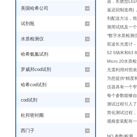
器，长效型LE
美国哈希公司
返还回制造商)
剂配送方法，简
试剂瓶
测用试纸及一
*数字水质检测
水质检测仪
双波长光度计 
52 5纳米和6
哈希氨氮试剂
Micro 20
罗威邦cod试剂
无需利用对照表
为您提供*精度和超
哈希cod试剂
仪器具有一个窄
每个参数能够自
cod试剂
测试过程引入了
简化测试过程，
杜邦密封圈
规格套装配有一
西门子
NO.
参数/检测