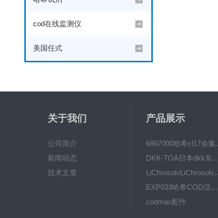
cod在线监测仪
美国任式
关于我们
产品展示
公司简介
6867000哈希cl1
新闻动态
DKK-TOA日本dkk东亚电波水质仪
技术文章
LiChrosolvLiChro
EXP033哈希COD活塞泵价格 EXP033
codmax配件
5B-3FCOD分析仪